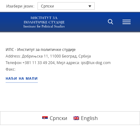
Изабери језик:
Српски
ИНСТИТУТ ЗА
ПОЛИТИЧКЕ СТУДИЈЕ
Institute for Political Studies
ИПС - Институт за политичке студије
Address: Добрињска 11, 11000 Београд, Србија
Телефон
+381 11 33 49 204
,
Мејл адреса: ips@lux-dog.com
Факс:
НАЂИ НА МАПИ
Српски
English