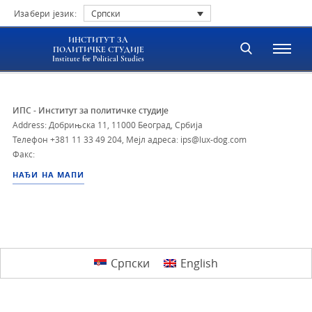
Изабери језик:
Српски
ИНСТИТУТ ЗА
ПОЛИТИЧКЕ СТУДИЈЕ
Institute for Political Studies
ИПС - Институт за политичке студије
Address: Добрињска 11, 11000 Београд, Србија
Телефон
+381 11 33 49 204
,
Мејл адреса: ips@lux-dog.com
Факс:
НАЂИ НА МАПИ
Српски
English