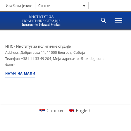
Изабери језик:
Српски
ИНСТИТУТ ЗА
ПОЛИТИЧКЕ СТУДИЈЕ
Institute for Political Studies
ИПС - Институт за политичке студије
Address: Добрињска 11, 11000 Београд, Србија
Телефон
+381 11 33 49 204
,
Мејл адреса: ips@lux-dog.com
Факс:
НАЂИ НА МАПИ
Српски
English