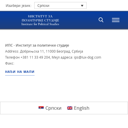
Изабери језик:
Српски
ИНСТИТУТ ЗА
ПОЛИТИЧКЕ СТУДИЈЕ
Institute for Political Studies
ИПС - Институт за политичке студије
Address: Добрињска 11, 11000 Београд, Србија
Телефон
+381 11 33 49 204
,
Мејл адреса: ips@lux-dog.com
Факс:
НАЂИ НА МАПИ
Српски
English