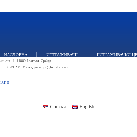
итут за политичке студије
НАСЛОВНА
ИСТРАЖИВАЧИ
ИСТРАЖИВАЧКИ Ц
ињска 11, 11000 Београд, Србија
 11 33 49 204
,
Мејл адреса: ips@lux-dog.com
МАПИ
Српски
English