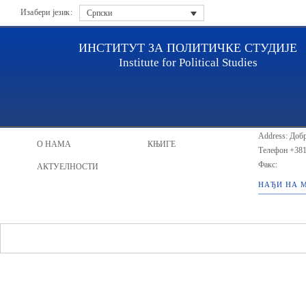
Изабери језик:
Српски
ИНСТИТУТ ЗА ПОЛИТИЧКЕ СТУДИЈЕ
Institute for Political Studies
ИПС - Инст
НАСЛОВНА
ИСТРАЖИВАЧИ
Address: Добр
О НАМА
КЊИГЕ
Телефон
+381
Факс:
АКТУЕЛНОСТИ
НАЂИ НА 