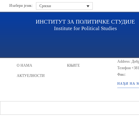
Изабери језик:
Српски
ИНСТИТУТ ЗА ПОЛИТИЧКЕ СТУДИЈЕ
Institute for Political Studies
ИПС - Инсти
НАСЛОВНА
ИСТРАЖИВАЧИ
Address: Добр
О НАМА
КЊИГЕ
Телефон
+381
Факс:
АКТУЕЛНОСТИ
НАЂИ НА 