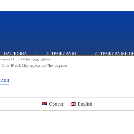
тут за политичке студије
НАСЛОВНА
ИСТРАЖИВАЧИ
ИСТРАЖИВАЧКИ Ц
ињска 11, 11000 Београд, Србија
 11 33 49 204
,
Мејл адреса: ips@lux-dog.com
МАПИ
Српски
English