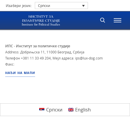
Изабери језик:
Српски
ИНСТИТУТ ЗА
ПОЛИТИЧКЕ СТУДИЈЕ
Institute for Political Studies
ИПС - Институт за политичке студије
Address: Добрињска 11, 11000 Београд, Србија
Телефон
+381 11 33 49 204
,
Мејл адреса: ips@lux-dog.com
Факс:
НАЂИ НА МАПИ
Српски
English