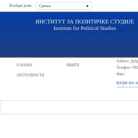
Изабери језик:
Српски
ИНСТИТУТ ЗА ПОЛИТИЧКЕ СТУДИЈЕ
Institute for Political Studies
ИПС - Инсти
НАСЛОВНА
ИСТРАЖИВАЧИ
Address: Добр
О НАМА
КЊИГЕ
Телефон
+381
Факс:
АКТУЕЛНОСТИ
НАЂИ НА 