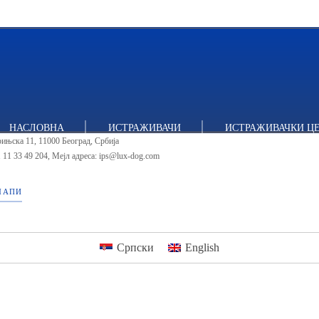
тут за политичке студије
НАСЛОВНА
ИСТРАЖИВАЧИ
ИСТРАЖИВАЧКИ Ц
ињска 11, 11000 Београд, Србија
 11 33 49 204
,
Мејл адреса: ips@lux-dog.com
МАПИ
Српски
English