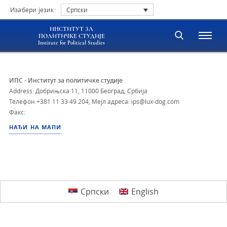
Изабери језик:
Српски
ИНСТИТУТ ЗА
ПОЛИТИЧКЕ СТУДИЈЕ
Institute for Political Studies
ИПС - Институт за политичке студије
Address: Добрињска 11, 11000 Београд, Србија
Телефон
+381 11 33 49 204
,
Мејл адреса: ips@lux-dog.com
Факс:
НАЂИ НА МАПИ
Српски
English