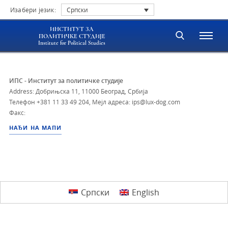
Изабери језик:
Српски
ИНСТИТУТ ЗА
ПОЛИТИЧКЕ СТУДИЈЕ
Institute for Political Studies
ИПС - Институт за политичке студије
Address: Добрињска 11, 11000 Београд, Србија
Телефон
+381 11 33 49 204
,
Мејл адреса: ips@lux-dog.com
Факс:
НАЂИ НА МАПИ
Српски
English