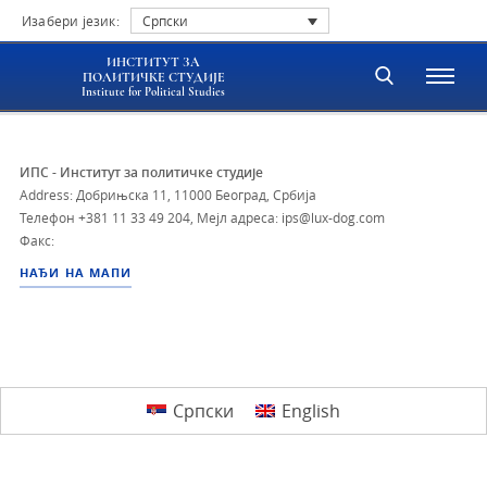
Изабери језик:
Српски
ИНСТИТУТ ЗА
ПОЛИТИЧКЕ СТУДИЈЕ
Institute for Political Studies
ИПС - Институт за политичке студије
Address: Добрињска 11, 11000 Београд, Србија
Телефон
+381 11 33 49 204
,
Мејл адреса: ips@lux-dog.com
Факс:
НАЂИ НА МАПИ
Српски
English