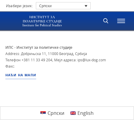
Изабери језик:
Српски
ИНСТИТУТ ЗА
ПОЛИТИЧКЕ СТУДИЈЕ
Institute for Political Studies
ИПС - Институт за политичке студије
Address: Добрињска 11, 11000 Београд, Србија
Телефон
+381 11 33 49 204
,
Мејл адреса: ips@lux-dog.com
Факс:
НАЂИ НА МАПИ
Српски
English