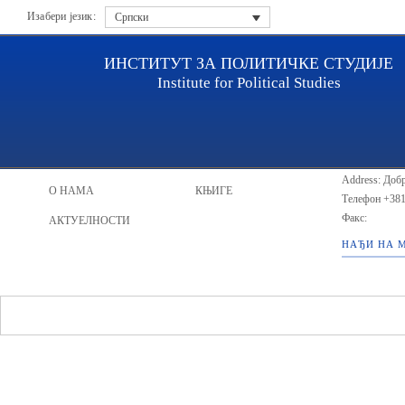
Изабери језик:
Српски
ИНСТИТУТ ЗА ПОЛИТИЧКЕ СТУДИЈЕ
Institute for Political Studies
ИПС - Инст
НАСЛОВНА
ИСТРАЖИВАЧИ
Address: Добр
О НАМА
КЊИГЕ
Телефон
+381
Факс:
АКТУЕЛНОСТИ
НАЂИ НА 