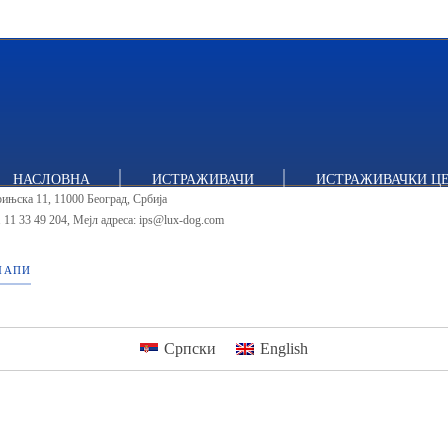
итут за политичке студије
НАСЛОВНА
ИСТРАЖИВАЧИ
ИСТРАЖИВАЧКИ Ц
ињска 11, 11000 Београд, Србија
 11 33 49 204
,
Мејл адреса: ips@lux-dog.com
МАПИ
Српски
English