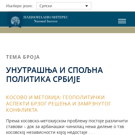
Изабери језик:
Српски
НАЦИОНАЛНИ ИНТЕРЕС
National Interest
ТЕМА БРОЈА
УНУТРАШЊА И СПОЉНА
ПОЛИТИКА СРБИЈЕ
КОСОВО И МЕТОХИЈА: ГЕОПОЛИТИЧКИ
АСПЕКТИ БРЗОГ РЕШЕЊА И ЗАМРЗНУТОГ
КОНФЛИКТА
Према косовско-метохијском проблему постоје различити
ставови – док за арбанашки чинилац нема дилеме о тзв.
косовској независности којој недостаје . . .