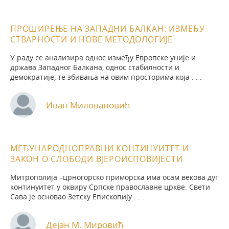
ПРОШИРЕЊЕ НА ЗАПАДНИ БАЛКАН: ИЗМЕЂУ
СТВАРНОСТИ И НОВЕ МЕТОДОЛОГИЈЕ
У раду се анализира однос између Европске уније и
држава Западног Балкана, однос стабилности и
демократије, те збивања на овим просторима која . . .
Иван Миловановић
МЕЂУНАРОДНОПРАВНИ КОНТИНУИТЕТ И
ЗАКОН О СЛОБОДИ ВЈЕРОИСПОВИЈЕСТИ
Митрополија –црногорско приморска има осам векова дуг
континуитет у оквиру Српске православне цркве. Свети
Сава је основао Зетску Епископију . . .
Дејан М. Мировић