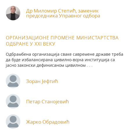
Др Миломир Степић, заменик
председника Управног одбора
ОРГАНИЗАЦИОНЕ ПРОМЕНЕ МИНИСТАРТСТВА
ОДБРАНЕ У XXI ВЕКУ
Одбрамбена организација сваке савремене државе треба
да буде избалансирана цивилно-војна институција са
јасно законски дефинисаном цивилном . . .
Зоран Јефтић
Петар Станојевић
Жарко Обрадовић