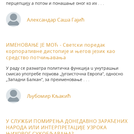
перцепцију а потом и понашање оног ко их . . .
Александар Саша Гајић
ИМЕНОВАЊЕ ЈЕ МОЋ - Светски поредак
корпоративне дистопије и његов језик као
средство потчињавања
У раду ce разматра политичка функција u унутрашњи
смисао употребе појмова „Југоисточна Европа“, односно
„Западни Балкан“, за преименовање . . .
Љубомир Кљакић
У СЛУЖБИ ПОМИРЕЊА ДОНЕДАВНО ЗАРАЋЕНИХ
НАРОДА ИЛИ ИНТЕРПРЕТАЦИЈЕ УЗРОКА
ЊИХОВОГ СУКОБЉАВАЊА?