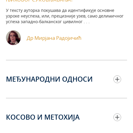
У тексту ауторка покушава да идентификује основне
узроке неуспеха, или, прецизније узев, само делимичног
успеха западно-балканског цивилног . . .
Др Мирјана Радојичић
МЕЂУНАРОДНИ ОДНОСИ
КОСОВО И МЕТОХИЈА