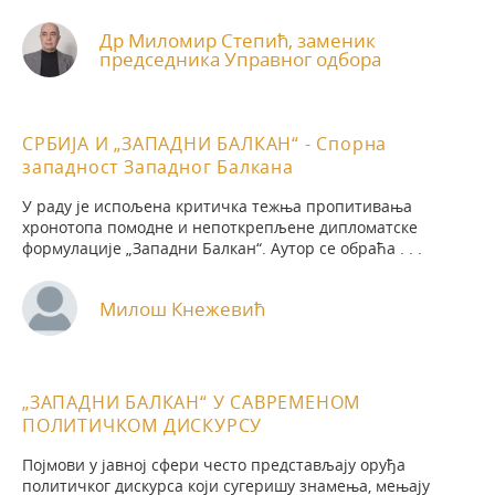
Др Миломир Степић, заменик
председника Управног одбора
СРБИЈА И „ЗАПАДНИ БАЛКАН“ - Спорна
западност Западног Балкана
У раду je испољена критичка тежња пропитивања
хронотопа помодне и непоткрепљене дипломатске
формулације „Западни Балкан“. Аутор се обраћа . . .
Милош Кнежевић
„ЗАПАДНИ БАЛКАН“ У САВРЕМЕНОМ
ПОЛИТИЧКОМ ДИСКУРСУ
Појмови у јавној сфери често представљају оруђа
политичког дискурса који сугеришу знамења, мењају