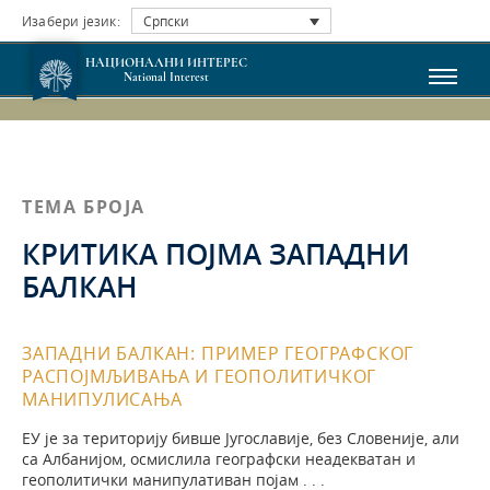
Изабери језик:
Српски
НАЦИОНАЛНИ ИНТЕРЕС
National Interest
ТЕМА БРОЈА
КРИТИКА ПОЈМА ЗАПАДНИ
БАЛКАН
ЗАПАДНИ БАЛКАН: ПРИМЕР ГЕОГРАФСКОГ
РАСПОЈМЉИВАЊА И ГЕОПОЛИТИЧКОГ
МАНИПУЛИСАЊА
ЕУ je за територију бивше Југославије, без Словеније, али
са Албанијом, осмислила географски неадекватан и
геополитички манипулативан појам . . .