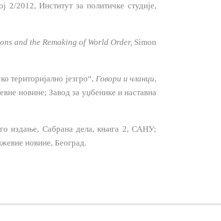
ој 2/2012, Инсти­тут за политичке студије,
tions and the Remaking of World Order,
Simon
ско територијално језгро“,
Говори и
чланци
,
евне новине; Завод за уџбенике и наставна
о издање, Сабрана дела, књига 2, САНУ;
жевне новине, Београд.