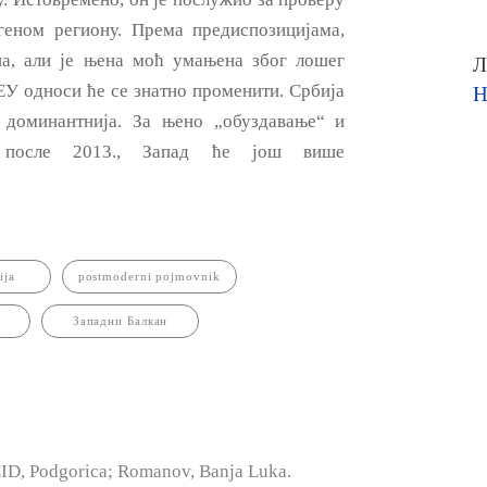
геном региону. Према предиспозицијама,
на, али је њена моћ умањена због лошег
Л
ЕУ односи ћe се знатно променити. Србија
Н
и доминантнија. За њено „обуздавање“ и
а после 2013., Запад ћe још више
ija
postmoderni pojmovnik
Западни Балкан
CID, Podgorica; Romanov, Banja Luka.