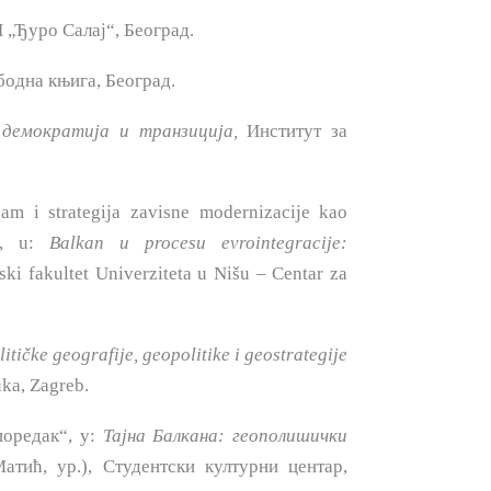
„Ђуро Салај“, Београд.
одна књига, Београд.
: демократија
u
транзиција,
Институт за
am i stra­tegija zavisne modernizacije kao
a“, u:
Balkan u procesu evrointegracije:
fski fakultet Univerziteta u Nišu – Centar za
itičke geografije, geopolitike i geostrategije
uka, Zagreb.
поредак“, у:
Тајна
Балкана: геополишички
тић, ур.), Студентски културни центар,