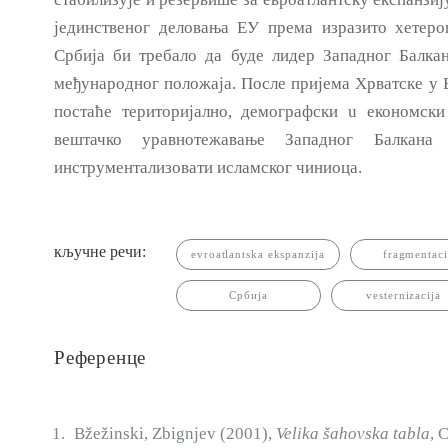
јединственог деловања ЕУ према изразито хетеро
Србија би требало да буде лидер Западног Балка
међународног положаја. После пријема Хрватске у 
постаће територијално, демографски u економск
вештачко уравнотежавање Западног Балкан
инструментализовати исламског чиниоца.
кључне речи:
evroatlantska ekspanzija
fragmentaci
Србија
vesternizacija
Референце
Bžežinski, Zbignjev (2001),
Velika šahovska
tabla
, 