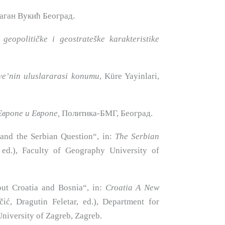
раган Вукић Београд.
geopoli­tičke i geostrateške karakteristike
iye’nin
uluslararasi konumu
, Küre Yayinlari,
Евро­пе и Европе,
Политика-БМГ, Београд.
 and the Serbian Question“, in:
The Serbian
 ed.), Faculty of Geography University of
t Cro­atia and Bosnia“, in:
Croatia A New
ć, Dragutin Feletar, ed.), Department for
University of Zagreb, Zagreb.