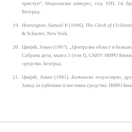
приступ“,
Национални интерес,
год. VIII, 14, бр
Београд.
Huntington, Samuel Р. (1996),
The Clash of Civiliza
& Schuster, New York.
Цвијић, Јован (1987), „Централна област и балкан
Сабрана де­ла, књига 3 (том I), САНУ; НИРО Књиж
средства, Београд.
Цвијић, Јован (1991),
Балканско полуострво,
друг
Завод за уџбенике и наставна средства; НИРО Књи