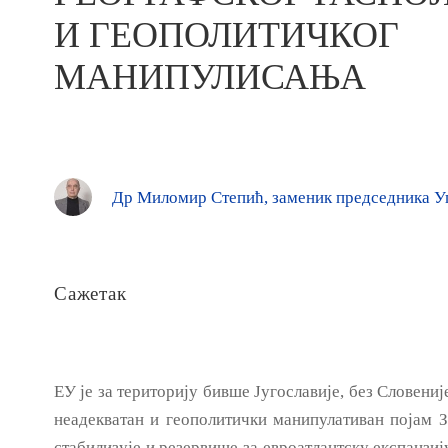
И ГЕОПОЛИТИЧКОГ
МАНИПУЛИСАЊА
Др Миломир Степић, заменик председника У
Сажетак
ЕУ je за територију бивше Југославије, без Словени
неадекватан и геополитички манипулативан појам З
стабилизује и резервише за евроатлантску експанзиј