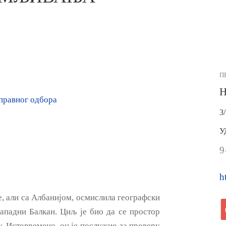
П
Н
правног одбора
3
У
9
h
је, али са Албанијом, осмислила географски
ападни Балкан. Циљ je био да се простор
у. Истовремено, он je послужио за проверу