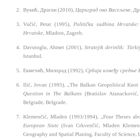
Вукић, Драган (2010),
Цариград
око
Васељене
, Д
Vučić, Petar (1995),
Politička sudbina Hrvatske: 
Hrvatske
, Mladost, Zagreb.
Davutoglu, Ahmet (2001),
Stratejik
derinlik: Türk
Istanbul.
Екмечић, Милорад (1992),
Србија између средње
Ilić, Jovan (1995), „The Balkan Geopolitical Knot
Question in The Bal­kans
(Bratislav Atanacković,
Belgrade, Belgrade.
Klemenčić, Mladen (1993/1994), „Four Theses abou
European State
(Ivan Crkvenčić, Mladen Klemenči
Geography and Spatial Planing, Fa­culty of Science, 