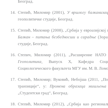
Београд.
Степић, Миломир (2001),
У вршлогу
балканизац
геополитичке студије, Београд.
Степић, Миломир (2008), „Србија у евроазијској 
Балкан
–
пита
ња
безбедносши и
сарадње
(Зора
студије, Београд.
Степич, Миломир (2011), „Расширение НАТО и
Геополитика,
Вы­пуск Х, Кафедра Социо
Социологического факультета МГУ им. М. В. Лом
Степић, Миломир; Вуковић, Небојша (2011, „По
транзиције“, у:
Промена образаца
мишљења
„Студентски град“, Београд.
Степић, Миломир (2012), „Србија као регионал