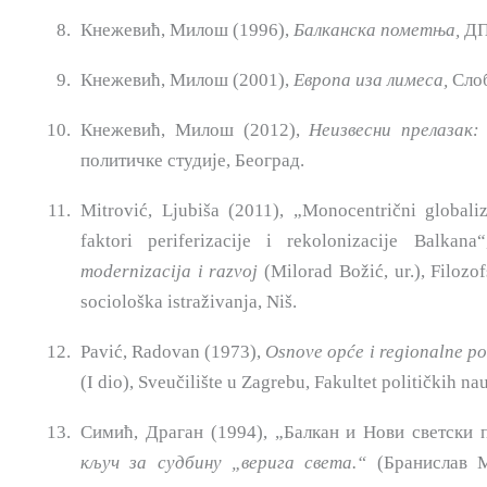
Кнежевић, Милош (1996),
Балканска пометња,
ДП 
Кнежевић, Милош (2001),
Европа
иза лимеса,
Слоб
Кнежевић, Милош (2012),
Неизвесни прелазак
политичке студије, Београд.
Mitrović, Ljubiša (2011), „Monocentrični globaliz
faktori periferizacije i rekolonizacije Balkan
modernizacija i razvoj
(Milorad Božić, ur.), Fi­lozo
socio­loška istraživanja, Niš.
Pavić, Radovan (1973),
Osnove opće i regionalne pol
(I dio), Sveučilište u Zagrebu, Fakultet političkih na
Симић, Драган (1994), „Балкан и Нови светски 
кључ
за судбину „верига света.“
(Бранислав Ма