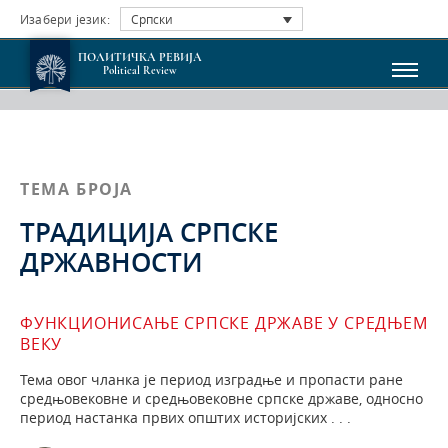
Изабери језик:
Српски
ПОЛИТИЧКА РЕВИЈА
Political Review
ТЕМА БРОЈА
ТРАДИЦИЈА СРПСКЕ
ДРЖАВНОСТИ
ФУНКЦИОНИСАЊЕ СРПСКЕ ДРЖАВЕ У СРЕДЊЕМ
ВЕКУ
Тема овог чланка је период изградње и пропасти ра­не
средњовековне и средњовековне српске државе, односно
период настанка првих општих историјских . . .