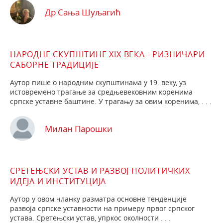
Др Сања Шуљагић
НАРОДНЕ СКУПШТИНЕ XIX ВЕКА - РИЗНИЧАРИ
САБОРНЕ ТРАДИЦИЈЕ
Аутор пише о народним скупштинама у 19. веку, уз
истовремено трагање за средњевековним коренима
српске уставне баштине. У трагању за овим корени­ма, . . .
Милан Парошки
СРЕТЕЊСКИ УСТАВ И РАЗВОЈ ПОЛИТИЧКИХ
ИДЕЈА И ИНСТИТУЦИЈА
Аутор у овом чланку разматра основне тенденције
развоја српске уставности на примеру првог српског
устава. Сретењски устав, упркос околности . . .