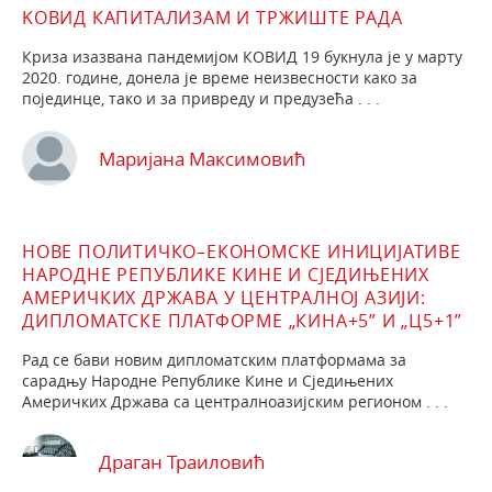
KОВИД КАПИТАЛИЗАМ И ТРЖИШТЕ РАДА
Криза изазвана пандемијом КОВИД 19 букнула је у марту
2020. године, донела је време неизвесности како за
појединце, тако и за привреду и предузећа . . .
Маријана Максимовић
НОВЕ ПОЛИТИЧКО–ЕКОНОМСКЕ ИНИЦИЈАТИВЕ
НАРОДНЕ РЕПУБЛИКЕ КИНЕ И СЈЕДИЊЕНИХ
АМЕРИЧКИХ ДРЖАВА У ЦЕНТРАЛНОЈ АЗИЈИ:
ДИПЛОМАТСКЕ ПЛАТФОРМЕ „КИНА+5” И „Ц5+1”
Рад се бави новим дипломатским платформама за
сарадњу Народне Републике Кине и Сједињених
Америчких Држава са централноазијским регионом . . .
Драган Траиловић