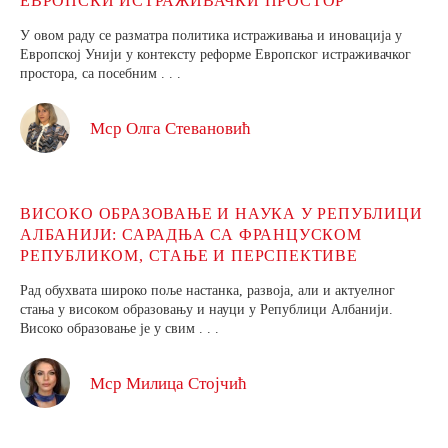
ЕВРОПСКИ ИСТРАЖИВАЧКИ ПРОСТОР
У овом раду се разматра политика истраживања и иновација у
Европској Унији у контексту реформе Европског истраживачког
простора, са посебним . . .
Мср Олга Стевановић
ВИСОКО ОБРАЗОВАЊЕ И НАУКА У РЕПУБЛИЦИ
АЛБАНИЈИ: САРАДЊА СА ФРАНЦУСКОМ
РЕПУБЛИКОМ, СТАЊЕ И ПЕРСПЕКТИВЕ
Рад обухвата широко поље настанка, развоја, али и актуелног
стања у високом образовању и науци у Републици Албанији.
Високо образовање је у свим . . .
Мср Милица Стојчић