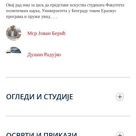
Овај рад има за циљ да представи искуства студената Факултета
политичких наука, Универзитета у Београду током Еразмус
програма и пружи увид . . .
Мср Јован Берић
Душан Радујко
ОГЛЕДИ И СТУДИЈЕ
ОСВРТИ И ПРИКАЗИ