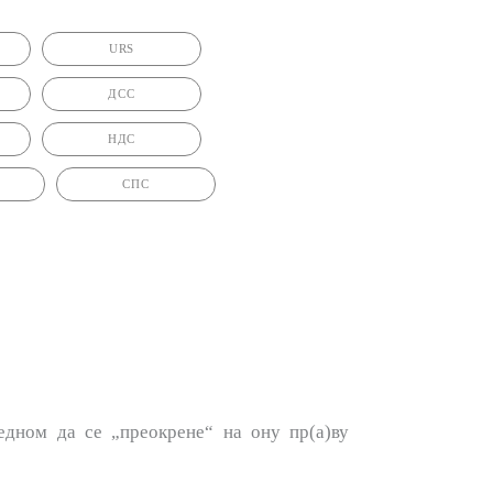
URS
ДСС
НДС
СПС
дном да се „преокрене“ на ону пр(а)ву