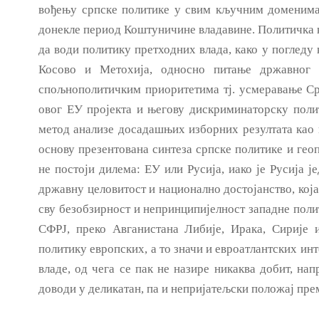
вођењу српске политике у свим кључним доменима 
донекле период Коштуничине владавине. Политичка к
да води политику претходних влада, како у погледу
Косово и Метохија, односно питање државног с
спољнополитичким приоритетима тј. усмеравање Срб
овог ЕУ пројекта и његову дискриминаторску поли
метод анализе досадашњих изборних резултата као и
основу презентована синтеза српске политике и геоп
не постоји дилема: ЕУ или Русија, иако је Русија 
државну целовитост и национално достојанство, која
сву безобзирност и непринципијелност западне по­
СФРЈ, преко Авганистана Либије, Ирака, Сирије и
политику европских, а то значи и евроатлантских инт
владе, од чега се пак не назире никаква добит, нап
доводи у деликатан, па и непријатељски положај пре