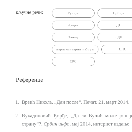
кључне речи:
Русија
Србија
Двери
ДС
Запад
ЛДП
парламентарни избори
СНС
СРС
Референце
Врзић Никола, „Дан после“, Печат, 21. март 2014.
Вукадиновић Ђорђе, „Да ли Вучић може још је
страну“?,
Србин инфо
,
мај 2014, интернет издање