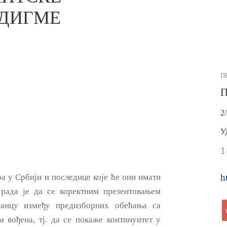
АДИГМЕ
П
П
2
У
1
h
а у Србији и последице које ће они имати
рада је да се коректним презентовањем
панцу између предизборних обећања са
м вођена, тј. да се покаже континуитет у