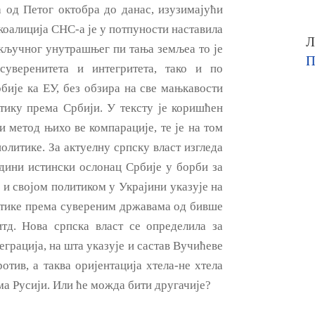
од Петог октобра до данас, изузимајући
оалиција СНС-а је у потпуности наставила
Л
 кључног унутрашњег пи тања земљеа то је
П
уверенитета и интегритета, тако и по
ије ка ЕУ, без обзира на све мањкавости
тику према Србији. У тексту је коришћен
 метод њихо ве компарације, те је на том
олитике. За актуелну српску власт изгледа
једини истински ослонац Србије у борби за
 и својом политиком у Украјини указује на
литике према сувереним државама од бивше
тд. Нова српска власт се определила за
еграција, на шта указује и састав Вучићеве
ротив, а таква оријентација хтела-не хтела
ма Русији. Или ће можда бити другачије?