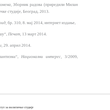
ромена
,
Зборник ра­дова (приредили Милан
ке студије, Београд, 2013.
оид
,
бр. 310, 8. мај 2014, интернет издање,
ушу“,
Печат
,
13 март 2014.
и
,
29. април 2014.
лантизма“,
Национални интерес
,
3/2009,
тут за политичке студије