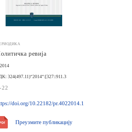
ЕРИОДИКА
олитичка ревија
/2014
ДК: 324(497.11)“2014“:[327::911.3
-22
ttps://doi.org/10.22182/pr.4022014.1
Преузмите публикацију