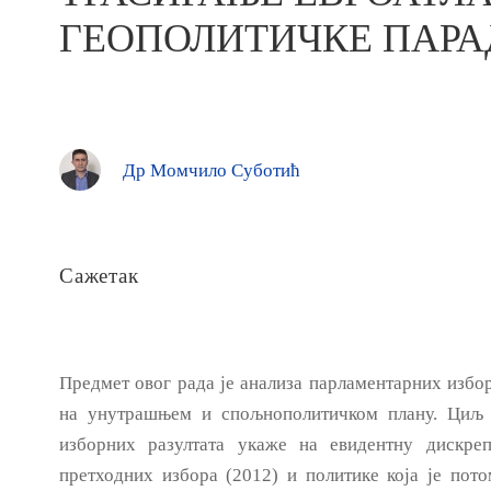
ГЕОПОЛИТИЧКЕ ПАР
Др Момчило Суботић
Сажетак
Предмет овог рада је анализа парламентарних избор
на унутрашњем и спољнополитичком плану. Циљ 
изборних разултата укаже на евидентну дискре
претходних избора (2012) и политике која је пото