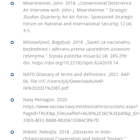
Mearsheimer, John. 2018. „Conventional Deterrence:
An Interview with. John J. Mearsheimer.”
Strategic
Studies Quarterly
, An Air Force– Sponsored Strategic
Forum on National and International Security, 12 (4):
3‒5.
Milosavljević, Bogoljub. 2018. „Saveti za nacionalnu
bezbednost i odbranu prema uporednim ustavnim
rešenjima.ˮ
Srpska politička misao
62 (4): 285‒299.
doi: https://doi.org/10.22182/spm.6242018.14.
NATO Glossary of terms and definitions. 2021. AAP-
06. file:///C:/Users/ljilj/Downloads/AAP-
06%202021%20EF.pdf.
Navy Pentagon. 2020.
https://www.secnav.navy.mil/doni/allinstructions.aspx?
Paged=TRUE&p_FileLeafRef=4630%2E26C%2Epdf&p_ID
33E0-4EF2-B888-8820A1D38AC8%7D.
Nikolić, Nebojša. 2018. „Obstacles in Inter-
Organizational Cooperation and Hybrid Threats.ˮ