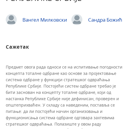
Вангел Милковски
Сандра Божић
Сажетак
Предмет овога рада односи се на испитивање погодности
концепта тоталне одбране као основе за пројектовање
система одбране у функцији стратешког одвраћања
Републике Србије. Постојећи систем одбране требао је
бити заснован на концепту тоталне одбране, који од
настанка Републике Србије није дефинисан, проверен и
општеприхваћен. У складу са наведеним, поставља се
питање: да ли постојећи начин организовања и
функционисања система одбране одговара захтевима
стратешког одвраћања. Полазиште у овом раду