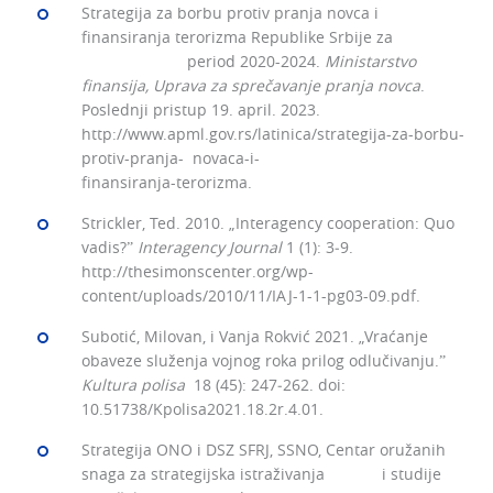
Strategija za borbu protiv pranja novca i
finansiranja terorizma Republike Srbije za
period 2020-2024.
Ministarstvo
finansija, Uprava za sprečavanje pranja novca
.
Poslednji pristup 19. april. 2023.
http://www.apml.gov.rs/latinica/strategija-za-borbu-
protiv-pranja- novaca-i-
finansiranja-terorizma.
Strickler, Ted. 2010. „Interagency cooperation: Quo
vadis?ˮ
Interagency Journal
1 (1): 3‒9.
http://thesimonscenter.org/wp-
content/uploads/2010/11/IAJ-1-1-pg03-09.pdf.
Subotić, Milovan, i Vanja Rokvić 2021. „Vraćanje
obaveze služenja vojnog roka prilog odlučivanju.ˮ
Kultura polisa
18 (45): 247‒262. doi:
10.51738/Kpolisa2021.18.2r.4.01.
Strategija ONO i DSZ SFRJ, SSNO, Centar oružanih
snaga za strategijska istraživanja i studije