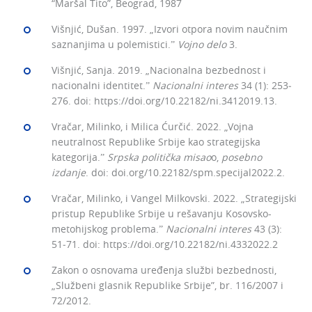
“Maršal Tito”, Beograd, 1987
Višnjić, Dušan. 1997. „Izvori otpora novim naučnim
saznanjima u polemistici.ˮ
Vojno delo
3.
Višnjić, Sanja. 2019. „Nacionalna bezbednost i
nacionalni identitet.ˮ
Nacionalni interes
34 (1): 253‒
276. doi: https://doi.org/10.22182/ni.3412019.13.
Vračar, Milinko, i Milica Ćurčić. 2022. „Vojna
neutralnost Republike Srbije kao strategijska
kategorija.ˮ
Srpska politička misao
o,
posebno
izdanje
. doi: doi.org/10.22182/spm.specijal2022.2.
Vračar, Milinko, i Vangel Milkovski. 2022. „Strategijski
pristup Republike Srbije u rešavanju Kosovsko-
metohijskog problema.ˮ
Nacionalni interes
43 (3):
51‒71. doi: https://doi.org/10.22182/ni.4332022.2
Zakon o osnovama uređenja službi bezbednosti,
„Službeni glasnik Republike Srbije”, br. 116/2007 i
72/2012.