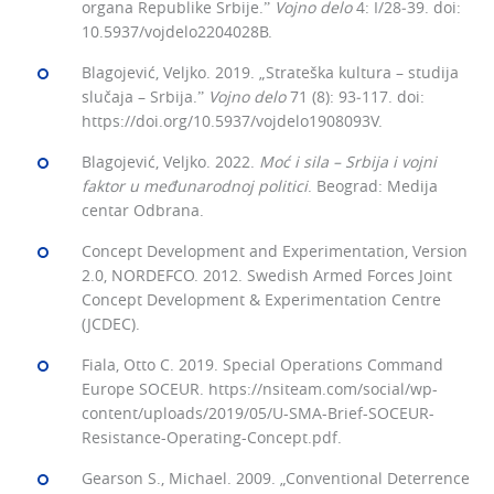
organa Republike Srbije.ˮ
Vojno delo
4: I/28‒39. doi:
10.5937/vojdelo2204028B.
Blagojević, Veljko. 2019. „Strateška kultura – studija
slučaja – Srbija.ˮ
Vojno delo
71 (8): 93‒117. doi:
https://doi.org/10.5937/vojdelo1908093V.
Blagojević, Veljko. 2022.
Moć i sila – Srbija i vojni
faktor u međunarodnoj politici
. Beograd: Medija
centar Odbrana.
Concept Development and Experimentation, Version
2.0, NORDEFCO. 2012. Swedish Armed Forces Joint
Concept Development & Experimentation Centre
(JCDEC).
Fiala, Otto C. 2019. Special Operations Command
Europe SOCEUR. https://nsiteam.com/social/wp-
content/uploads/2019/05/U-SMA-Brief-SOCEUR-
Resistance-Operating-Concept.pdf.
Gearson S., Michael. 2009. „Conventional Deterrence