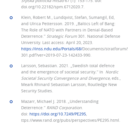
Srpska politička misao
67 (1): 153‒175. doi:
doi.org/10.22182/spm.6712020.7.
Klein, Robert M., Lundqvist, Stefan, Sumangil, Ed,
and Ulrica Pettersson. 2019. „Baltics Left of Bang:
The Role of NATO with Partners in Denial-Based
Deterrence.ˮ
Strategic Forum
301. National Defense
University. Last access: April 20, 2023.
https://inss.ndu.edu/Portals/68/
Documents/stratforum/
301.pdf?ver=2019-07-23-142433-990.
Larsson, Sebastian. 2021. „Swedish total defence
and the emergence of societal security
.
ˮ In
Nordic
Societal Security Convergence and Divergence,
eds.,
Meark Rhinard Sebastian Larsson, Routledge New
Security Studies.
Mazarr, Michael J. 2018. „Understanding
Deterrence.ˮ
RAND Corporation
.
doi:
https://doi.org/10.7249/PE295
,
ttps://www.rand.org/pubs/perspectives/PE295.html.