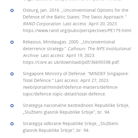
Osburg, Jan. 2016. „Unconventional Options for the
Defense of the Baltic States: The Swiss Approach.ˮ
RAND
Corporation
. Last access: April 20, 2023.
https://www.rand.org/pubs/perspectives/PE179.html.
Rekasius, Mindaugas. 2005. „Unconventional
deterrence strategy.ˮ
Calhoun: The NPS Institutional
Archive
. Last access: April 19, 2023.
https://core.ac.uk/download/pdf/36695598.pdf.
Singapore Ministry of Defense. “MINDEF Singapore:
Total Defence.” Last access: April 27, 2023.
/web/portal/mindef/defence-matters/defence-
topic/defence-topic-detail/total-defence.
Strategija nacionalne bezbednosti Republike Srbije,
„Službeni glasnik Republike Srbijeˮ, br. 94
Strategija odbrane Republike Srbije, „Službeni
glasnik Republike Srbijeˮ, br. 94.