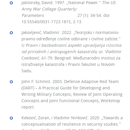
Jablonsky, David. 1997. „National Power.ˮ
The US
Army War College Quarterly:
Parameters
27 (1): 34‒54. doi:
10.55540/0031-1723.1815, 2-13.
Jakovljević, Vladimir. 2022. „Teorijsko i normativno-
pravno određenje civilne odbrane i civilne zaštite.ˮ
U
Pravni i bezbednosni aspekti upravljanja rizicima
od prirodnih i antropogenih katastrofa
, ur. Vladimir
Cvetković, 61‒79. Beograd: Međunarodni institut za
istraživanje katastrofa i Pravni fakultet u Novom
Sadu.
John F. Schmitt. 2003. Defense Adaptive Red Team
(DART) – A Practical Guide for Developing and
Writing Military Concepts; Review of Joint Operating
Concepts and Joint Functional Concepts, Workshop
report.
Keković, Zoran, i Vladimir Ninković. 2020. „Towards a
conceptualisation of resilience in security studies.ˮ