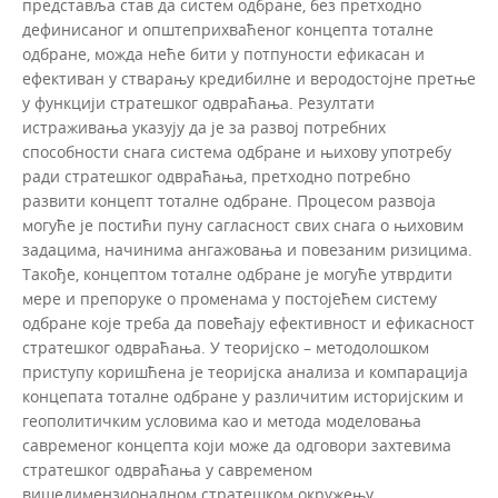
представља став да систем одбране, без претходно
дефинисаног и општеприхваћеног концепта тоталне
одбране, можда неће бити у потпуности ефикасан и
ефективан у стварању кредибилне и веродостојне претње
у функцији стратешког одвраћања. Резултати
истраживања указују да је за развој потребних
способности снага система одбране и њихову употребу
ради стратешког одвраћања, претходно потребно
развити концепт тоталне одбране. Процесом развоја
могуће је постићи пуну сагласност свих снага о њиховим
задацима, начинима ангажовања и повезаним ризицима.
Такође, концептом тоталне одбране је могуће утврдити
мере и препоруке о променама у постојећем систему
одбране које треба да повећају ефективност и ефикасност
стратешког одвраћања. У теоријско – методолошком
приступу коришћена је теоријска анализа и компарација
концепата тоталне одбране у различитим историјским и
геополитичким условима као и метода моделовања
савременог концепта који може да одговори захтевима
стратешког одвраћања у савременом
вишедимензионалном стратешком окружењу.