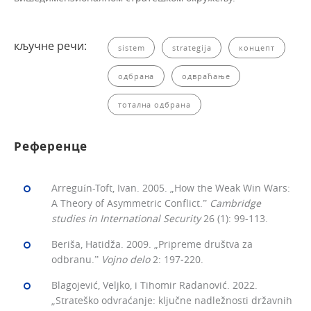
кључне речи:
sistem
strategija
концепт
одбрана
одвраћањe
тотална одбрана
Референце
Arreguín-Toft, Ivan. 2005. „How the Weak Win Wars:
A Theory of Asymmetric Conflict.ˮ
Cambridge
studies in International Security
26 (1): 99-113.
Beriša, Hatidža. 2009. „Pripreme društva za
odbranu.ˮ
Vojno delo
2: 197‒220.
Blagojević, Veljko, i Tihomir Radanović. 2022.
„Strateško odvraćanje: ključne nadležnosti državnih