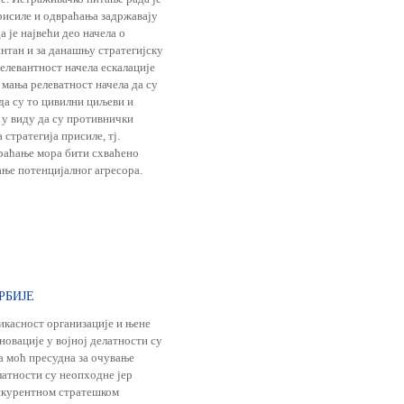
рисиле и одвраћања задржавају
 је највећи део начела о
нтан и за данашњу стратегијску
елевантност начела ескалације
и мања релеватност начела да су
 да су то цивилни циљеви и
у виду да су противнички
стратегија присиле, тј.
враћање мора бити схваћено
ање потенцијалног агресора.
РБИЈЕ
икасност организације и њене
новације у војној делатности су
на моћ пресудна за очување
латности су неопходне јер
онкурентном стратешком