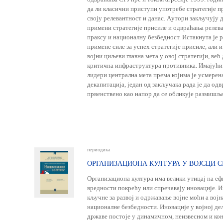
да ли класични приступи употребе стратегије п
своју релевантност и данас. Aутори закључују да
примени стратегије присиле и одвраћања релева
праксу и националну безбедност. Истакнута је р
примене силе за успех стратегије присиле, али 
војни циљеви главна мета у овој стратегији, већ
критична инфраструктура противника. Имајући 
лидери централна мета према којима је усмерена 
декапитација, један од закључака рада је да од
првенствено као напор да се обликује размишљ
периодика
ОРГАНИЗАЦИОНА КУЛТУРА У ВОЈСЦИ С
Организациона култура има велики утицај на еф
вредности покрећу или спречавају иновације. И
кључне за развој и одржавање војне моћи а вој
националне безбедности. Иновације у војној де
државе постоје у динамичном, неизвесном и к