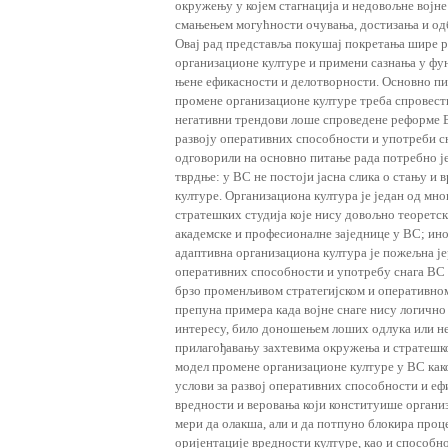
окружењу у којем стагнација и недовољне војн
смањењем могућности очувања, достизања и од
Овај рад представља покушај покретања шире р
организационе културе и примени сазнања у ф
њене ефикасности и делотворности. Основно пит
промене организационе културе треба спровести
негативни трендови лоше спроведене реформе В
развоју оперативних способности и употреби с
одговорили на основно питање рада потребно ј
тврдње: у ВС не постоји јасна слика о стању и
културе. Организациона култура је један од мно
стратешких студија које нису довољно теоретск
академске и професионалне заједнице у ВС; ин
адаптивна организациона култура је пожељна ј
оперативних способности и употребу снага ВС
брзо променљивом стратегијском и оперативном
препуна примера када војне снаге нису логично
интересу, било доношењем лоших одлука или н
прилагођавању захтевима окружења и стратешк
модел промене организационе културе у ВС как
услови за развој оперативних способности и еф
вредности и веровања који конституише организ
мери да олакша, али и да потпуно блокира проц
оријентације вредности културе, као и способн