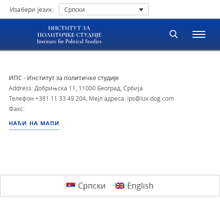
Изабери језик:
Српски
ИНСТИТУТ ЗА
ПОЛИТИЧКЕ СТУДИЈЕ
Institute for Political Studies
ИПС - Институт за политичке студије
Address: Добрињска 11, 11000 Београд, Србија
Телефон
+381 11 33 49 204
,
Мејл адреса: ips@lux-dog.com
Факс:
НАЂИ НА МАПИ
Српски
English