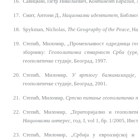
Савицкий, Петр Николаевич,
Континент Евразия,
А
Смит, Антони Д.,
Национални идентитет,
Библиоте
Spykman, Nicholas,
The Geography of the Peace,
Har
Степић, Миломир, „Променљивост одредница гео
зборнику:
Геополитичка стварност Срба
(уред
геополитичке студије, Београд, 1997.
Степић, Миломир,
У вртлогу
балканизације,
геополитичке студије, Београд, 2001.
Степић, Миломир,
Српско
питање
геополитичко
Степић, Миломир, „Територијално и геополит
Национални интерес,
год. I, vol 1, бр. 1/2005, Ин
Степић, Миломир, „Србија у евроазијској и 