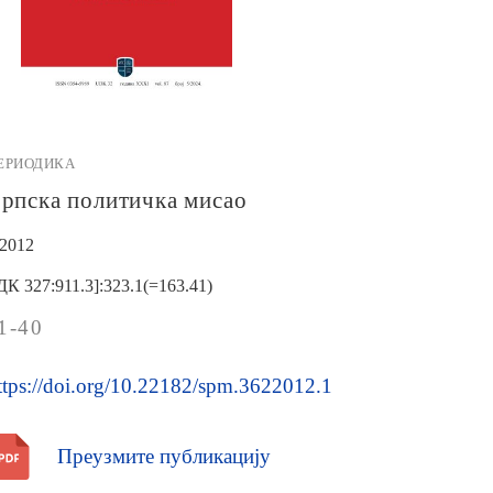
ЕРИОДИКА
рпска политичка мисао
/2012
ДК 327:911.3]:323.1(=163.41)
1-40
ttps://doi.org/10.22182/spm.3622012.1
Преузмите публикацију