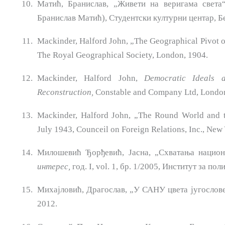
Матић, Бранислав, „Живети на веригама света
Бранислав Матић), Студентски културни центар, Б
Mackinder, Halford John, „The Geographical Pivot o
The Royal Geographical Society, London, 1904.
Mackinder, Halford John,
Democratic Ideals 
Reconstruction,
Constable and Company Ltd, London
Mackinder, Halford John, „The Round World and 
July 1943, Counceil on Foreign Relations, Inc., New
Милошевић Ђорђевић, Јасна, „Схватања национ
интерес,
год. I, vol. 1, бр. 1/2005, Институт за по
Михајловић, Драгослав, „У САНУ цвета југослов
2012.