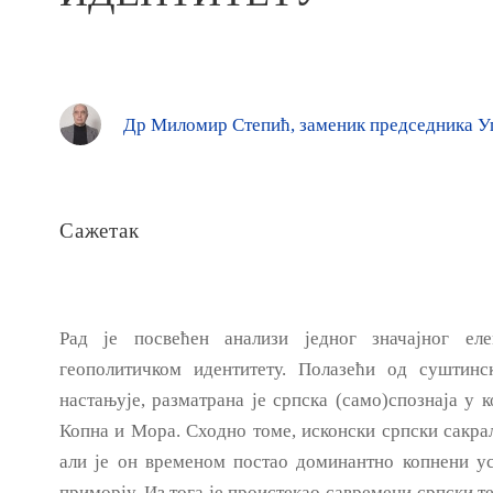
Др Миломир Степић, заменик председника У
Сажетак
Рад је посвећен анализи једног значајног еле
геополитичком идентитету. Полазећи од суштинс
настањује, разматрана је српска (само)спознаја у
Копна и Мора. Сходно томе, исконски српски сакрал
али је он временом постао доминантно копнени у
приморју. Из тога је проистекао савремени српски т