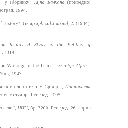
“, у зборнику:
Тајна
Балкана
(приредио:
еоград, 1994.
f History“,
Geographical Jo­urnal,
23(1904),
and Reality A Study in the Politics of
, 1919.
the Winning of the Peace“,
Fo­reign Affairs,
 York, 1943.
алног идентитета у Србији“,
Национални
литичке студије, Београд, 2005.
енство“,
НИН,
бр. 3200, Бе­оград, 26. април