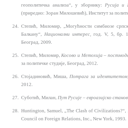
геополитичка анализа“, у зборнику:
Русија
и 
(приредио: Зоран Милошевић), Институт за полити
Степић, Миломир, „Могућности симбиозе српск
Балкану“,
Национални интерес,
год. V, 5, бр. 1
Београд, 2009.
Степић, Миломир,
Косово и
Метохија –
постмоде
за политичке студије, Београд, 2012.
Стојадиновић, Миша,
Потрага за идентитетом
2012.
Суботић, Милан,
Пут
Русије – евроазијско
стано
Huntington, Samuel, „The Clash of Civilizations?“,
Council on Foreign Relations, Inc., New York, 1993.