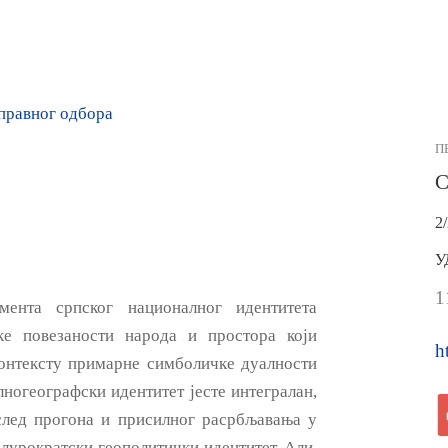
правног одбора
П
С
2
У
1
мента српског националног идентитета
ке повезаности народа и простора који
h
 контексту примарне симболичке дуалности
ногеографски идентитет јесте интегралан,
след прогона и присилног расрбљавања у
елурократски геополитички идентитет. Али,