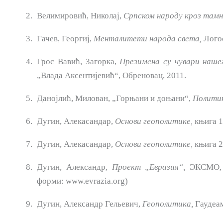
Велимировић, Николај,
Српском народу кроз тамн
Гачев, Георгиј,
Менталитети народа света,
Логос
Грос Вавић, Загорка,
Презимена су чувари наш
„Влада Аксентијевић“, Обреновац, 2011.
Данојлић, Милован, „Горњани и доњани“,
Полити
Дугин, Алекасандар,
Основи геополитике,
књига 1
Дугин, Алекасандар,
Основи геополитике,
књига 2
Дугин, Александр,
Проект „Евразия“,
ЭКСМО, Я
форми: www.evrazia.org)
Дугин, Александр Гельевич,
Геополитика,
Гаудеам