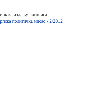
инк ка издању часописа
рпска политичка мисао - 2/2012