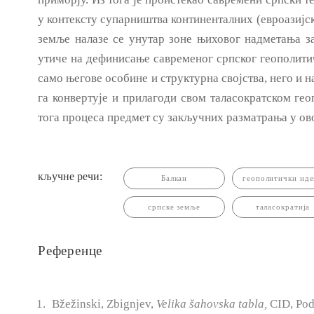
у контексту супарништва континенталних (евроазијск
земље налазе се унутар зоне њиховог надметања з
утиче на дефинисање савременог српског геополитич
само његове особине и структурна својства, него и 
га конвертује и прилагоди свом таласократском ге
тога процеса пред­мет су закључних разматрања у ов
кључне речи:
Балкан
геополитички иде
српске земље
таласократија
Референце
Bžežinski, Zbignjev,
Velika šahovska
tabla,
CID, Pod