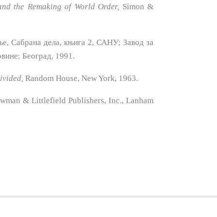
and the Remaking of World Or­der,
Simon &
е, Сабрана дела, књига 2, САНУ; Завод за
вине; Београд, 1991.
ivided,
Random House, New York, 1963.
man & Littlefield Publishers, Inc., Lanham