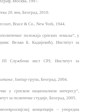
граф, Москва, 1997.
ка 20. век, Београд, 2010.
court, Brace & Co., New York, 1944.
политичког положаја српских земаља“, у
ник: Вељко Б. Кадијевић), Институт за
ЈП Службени лист СРЈ; Инсти­тут за
питање,
Јантар-група, Београд, 2004.
ичко у српском националном интересу“,
ститут за политичке студије, Београд, 2005.
неоевроазијској концепцији – упоредна