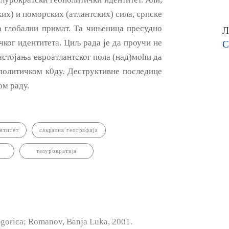
их) и поморских (атлантских) сила, српске
а глобални примат. Та чињеница пресудно
Л
ког идентитета. Циљ рада је да проучи не
С
настојања евроатлантског пола (над)моћи да
ополитичком к0ду. Деструктивне последице
ом раду.
нтитет
сакрална географија
телурократија
gorica; Romanov, Banja Lu­ka, 2001.