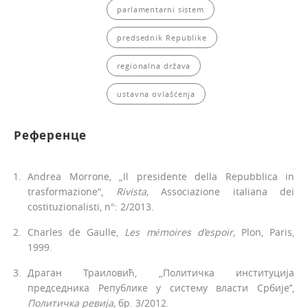
parlamentarni sistem
predsednik Republike
regionalna država
ustavna ovlašćenja
Референце
Andrea Morrone, „Il presidente della Repubblica in
trasformazione“,
Rivista,
Associazione italiana dei
costituzionalisti, n°: 2/2013.
Charles de Gaulle,
Les mémoires d’espoir,
Plon, Paris,
1999.
Драган Траиловић, ,,Политичка институција
председника Републике у систему власти Србије’’,
Политичка
ревија,
бр. 3/2012.