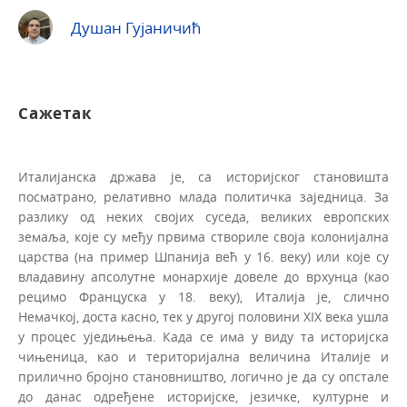
Душан Гујаничић
Сажетак
Италијанска држава је, са историјског становишта
посматрано, релативно млада политичка заједница. За
разлику од неких својих суседа, великих европских
земаља, које су међу првима створиле своја колонијална
царства (на пример Шпанија већ у 16. веку) или које су
владавину апсолутне монархије довеле до врхунца (као
рецимо Француска у 18. веку), Италија је, слично
Немачкој, доста касно, тек у другој половини XIX века ушла
у процес уједињења. Када се има у виду та историјска
чињеница, као и територијална величина Италије и
прилично бројно становништво, логично је да су опстале
до данас одређене историјске, језичке, културне и