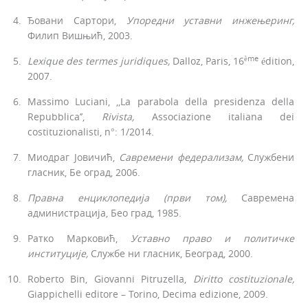
Ђовани Сартори,
Упоредни уставни
инжењеринг,
Филип Вишњић, 2003.
ème
Lexique des termes juridiques,
Dalloz, Paris, 16
édition,
2007.
Massimo Luciani, ,,La parabola della presidenza della
Repubblica’’,
Rivista,
Associazione italiana dei
costituzionalisti, n°: 1/2014.
Mиодраг Јовичић,
Савремени федерализам,
Службени
гласник, Бе оград, 2006.
Правна енциклопедија (први
том),
Савремена
администрација, Бео град, 1985.
Ратко Марковић,
Уставно
право и
политичке
институције,
Службе ни гласник, Београд, 2000.
Roberto Bin, Giovanni Pitruzella,
Diritto costituzionale,
Giappichelli edi­tore – Torino, Decima edizione, 2009.