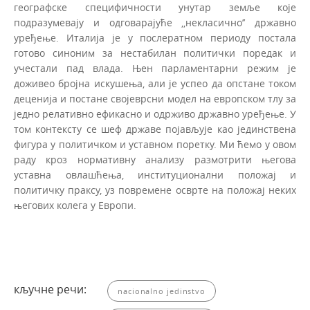
географске специфичности унутар земље које
подразумевају и одговарајуће ,,некласично’’ државно
уређење. Италија је у послератном периоду постала
готово синоним за нестабилан политички поредак и
учестали пад влада. Њен парламентарни режим је
доживео бројна искушења, али је успео да опстане то­ком
деценија и постане својеврсни модел на европском тлу за
једно релативно ефикасно и одрживо државно уређење. У
том контексту се шеф државе појављује као јединствена
фигура у политичком и уставном поретку. Ми ћемо у овом
раду кроз нормативну ана­лизу размотрити његова
уставна овлашћења, институционални положај и
политичку праксу, уз повремене осврте на положај неких
његових колега у Европи.
кључне речи:
nacionalno jedinstvo