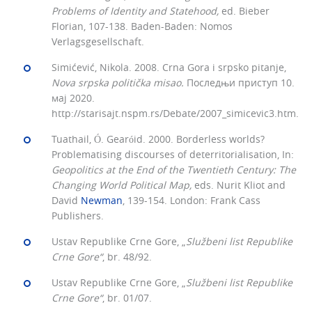
Problems of Identity and Statehood,
ed. Bieber
Florian, 107-138. Baden-Baden: Nomos
Verlagsgesellschaft.
Simićević, Nikola. 2008. Crna Gora i srpsko pitanje,
Nova srpska politička misao.
Последњи приступ 10.
мај 2020.
http://starisajt.nspm.rs/Debate/2007_simicevic3.htm.
Tuathail, Ó. Gearóid. 2000. Borderless worlds?
Problematising discourses of deterritorialisation, In:
Geopolitics at the End of the Twentieth Century: The
Changing World Political Map,
eds. Nurit Kliot and
David
Newman
, 139-154. London: Frank Cass
Publishers.
Ustav Republike Crne Gore, „
Službeni list Republike
Crne Gore“
, br. 48/92.
Ustav Republike Crne Gore, „
Službeni list Republike
Crne Gore“
, br. 01/07.