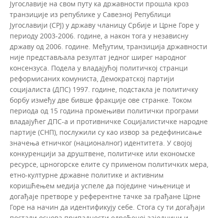
Југославије на свом путу ка државности прошла кроз
транзиције из републике у Савезној Републици
Југославији (СРЈ) у државу чланицу Србије и Црне Горе у
периоду 2003-2006. године, а након тога у независну
државу од 2006. године. Међутим, транзиција државности
није представљала резултат једног ширег народног
консензуса. Подела у владајућој политичкој странци
реформисаних комуниста, Демократској партији
социјалиста (ДПС) 1997. године, подстакла је политичку
борбу између две бивше фракције ове странке. Током
периода од 15 година промењиви политички програми
владајућег ДПС-а и противничке Социјалистичке народне
партије (СНП), послужили су као извор за редефинисање
значења етничког (националног) идентитета. У својој
конкуренцији за друштвене, политичке или економске
ресурсе, црногорске елите су применом политичких мера,
етно-културне државне политике и активним
коришћењем медија успеле да поједине чињенице и
догађаје претворе у референтне тачке за грађане Црне
Горе на начин да идентификују себе. Стога су ти догађаји
постали основа припадности одређеној заједници и