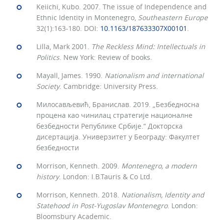
Keiichi, Kubo. 2007. The issue of Independence and
Ethnic Identity in Montenegro,
Southeastern Europe
32(1):163-180. DOI:
10.1163/187633307X00101
.
Lilla, Mark 2001.
The Reckless Mind: Intellectuals in
Politics
. New York: Review of books.
Mayall, James. 1990.
Nationalism and international
Society
. Cambridge: University Press.
Милосављевић, Бранислав. 2019. „Безбедносна
процена као чинилац стратегије националне
безбедности Републике Србије.“ Докторска
дисертација. Универзитет у Београду: Факултет
безбедности
Morrison, Kenneth. 2009.
Montenegro, a modern
history
. London: I.B.Tauris & Co Ltd.
Morrison, Kenneth. 2018.
Nationalism, Identity and
Statehood in Post-Yugoslav Montenegro
. London:
Bloomsbury Academic.