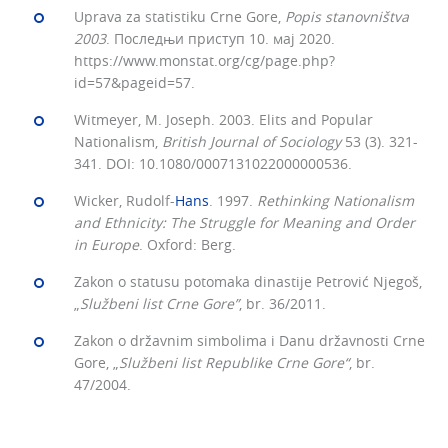
Uprava za statistiku Crne Gore,
Popis stanovništva
2003
. Последњи приступ 10. мај 2020.
https://www.monstat.org/cg/page.php?
id=57&pageid=57.
Witmeyer, M. Joseph. 2003. Elits and Popular
Nationalism,
British Journal of Sociology
53 (3). 321-
341. DOI: 10.1080/0007131022000000536.
Wicker, Rudolf-
Hans
. 1997.
Rethinking Nationalism
and Ethnicity: The Struggle for Meaning and Order
in Europe
. Oxford: Berg.
Zakon o statusu potomaka dinastije Petrović Njegoš,
„
Službeni list Crne Gore”
, br. 36/2011.
Zakon o državnim simbolima i Danu državnosti Crne
Gore, „
Službeni list Rе
publike
Crne Gore“
, br.
47/2004.