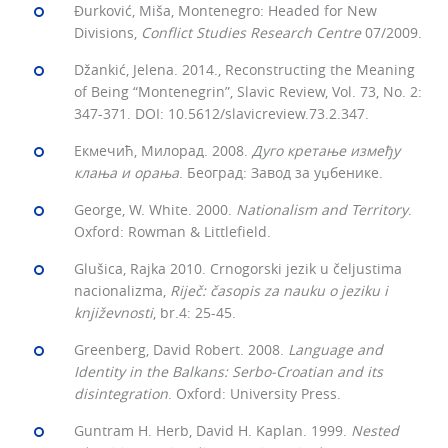
Đurković, Miša, Montenegro: Headed for New
Divisions,
Conflict Studies Research Centre
07/2009.
Džankić, Jelena. 2014., Reconstructing the Meaning
of Being “Montenegrin”, Slavic Review, Vol. 73, No. 2:
347-371. DOI: 10.5612/slavicreview.73.2.347.
Екмечић, Милорад. 2008.
Дуго кретање између
клања и орања
. Београд: Завод за уџбенике.
George, W. White. 2000.
Nationalism and Territory
.
Oxford: Rowman & Littlefield.
Glušica, Rajka 2010. Crnogorski jezik u čeljustima
nacionalizma,
Riječ: časopis za nauku o jeziku i
književnosti
, br.4: 25-45.
Greenberg, David Robert. 2008.
Language and
Identity in the Balkans: Serbo-Croatian and its
disintegration
. Oxford: University Press.
Guntram H. Herb, David H. Kaplan. 1999.
Nested