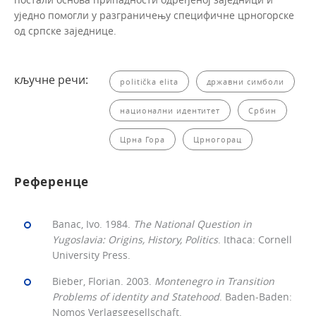
уједно помогли у разграничењу специфичне црногорске
од српске заједнице.
кључне речи:
politička elita
државни симболи
национални идентитет
Србин
Црна Гора
Црногорац
Референце
Banac, Ivo. 1984.
The National Question in
Yugoslavia: Origins, History, Politics
. Ithaca: Cornell
University Press.
Bieber, Florian. 2003.
Montenegro
in
Transition
Problems
of
identity
and
Statehood
. Baden-Baden:
Nomos Verlagsgesellschaft.