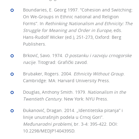
Boundaries, E. Georg 1997. “Cohesion and Switching:
On We-Groups in Ethnic national and Religion
Forms”. In
Rethinking Nationalism and Ethnicity: The
Struggle for Meaning and Order in Europe
,
eds.
Hans-Rudolf Wicker (ed.), 251-273, Oxford: Berg
Publishers.
Brković, Savo. 1974.
O postanku i razvoju crnogorske
nacije
. Titograd: Grafički zavod.
Brubaker, Rogers. 2004.
Ethnicity Without Group
.
Cambridge: MA: Harvard University Press.
Douglas, Anthony Smith. 1979.
Nationalism in the
Twentieth Century
. New York: NYU Press.
Đukanović, Dragan. 2014. „Identitetska pitanja” i
linije unutrašnjih podela u Crnoj Gori”.
Me
đunarodni problemi
, br. 3-4: 395-422. DOI:
10.2298/MEDJP1404395D.