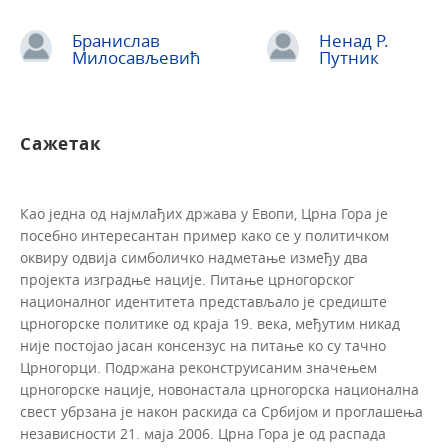
Бранислав
Ненад Р.
Милосављевић
Путник
Сажетак
Као једна од најмлађих држава у Евопи, Црна Гора је
посебно интересантан пример како се у политичком
оквиру одвија симболичко надметање између два
пројекта изградње нације. Питање црногорског
националног идентитета представљало је средиште
црногорске политике од краја 19. века, међутим никад
није постојао јасан консензус на питање ко су тачно
Црногорци. Подржана реконструисаним значењем
црногорске нације, новонастала црногорска национална
свест убрзана је након раскида са Србијом и проглашења
независности 21. маја 2006. Црна Гора је од распада