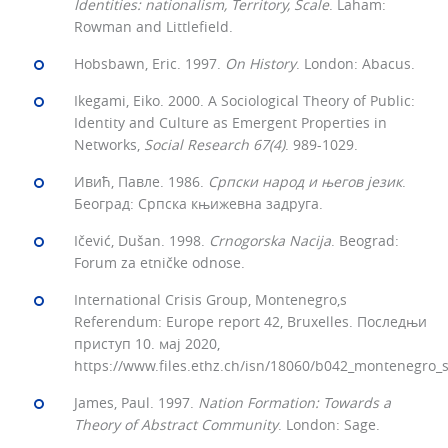
Identities: nationalism, Territory, Scale
. Laham:
Rowman and Littlefield.
Hobsbawn, Eric. 1997.
On History
. London: Abacus.
Ikegami, Eiko. 2000. A Sociological Theory of Public:
Identity and Culture as Emergent Properties in
Networks,
Social Research 67(4)
. 989-1029.
Ивић, Павле. 1986.
Српски народ и његов језик
.
Београд: Српска књижевна задруга.
Ičević, Dušan. 1998.
Crnogorska
Nacija
. Beograd:
Forum za etničke odnose.
International Crisis Group, Montenegro,s
Referendum: Europe report 42, Bruxelles. Последњи
приступ 10. мај 2020,
https://www.files.ethz.ch/isn/18060/b042_montenegro_
James, Paul. 1997.
Nation Formation: Towards a
Theory of Abstract Community
. London: Sage.