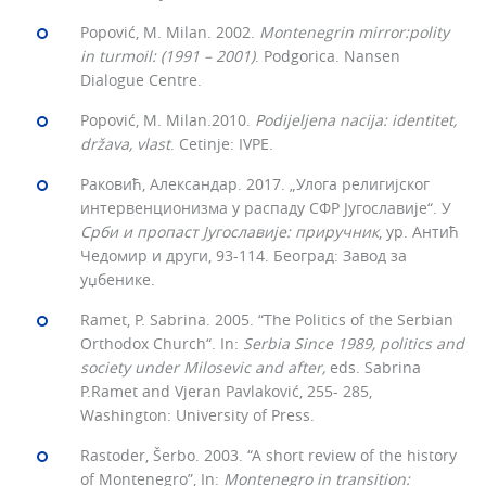
Popović, M. Milan. 2002.
Montenegrin mirror:polity
in turmoil: (1991 – 2001)
. Podgorica. Nansen
Dialogue Centre.
Popović, M. Milan.2010.
Podijeljena nacija: identitet,
država, vlast
. Cetinje: IVPE.
Раковић, Александар. 2017. „Улога религијског
интервенционизма у распаду СФР Југославије“. У
Срби и пропаст Југославије: приручник
, ур. Антић
Чедомир и други, 93-114. Београд: Завод за
уџбенике.
Ramet, P. Sabrina. 2005. “The Politics of the Serbian
Orthodox Church“. In:
Serbia Since
1989,
politics and
society under Milosevic and
after
,
eds. Sabrina
P.Ramet and Vjeran Pavlaković, 255- 285,
Washington: University of Press.
Rastoder, Šerbo. 2003. “A short review of the history
of Montenegro”, In:
Montenegro in transition: