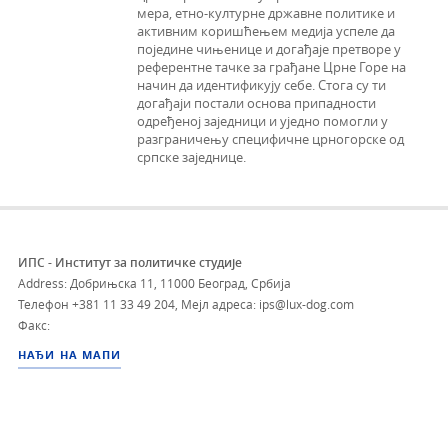
мера, етно-културне државне политике и
активним коришћењем медија успеле да
поједине чињенице и догађаје претворе у
референтне тачке за грађане Црне Горе на
начин да идентификују себе. Стога су ти
догађаји постали основа припадности
одређеној заједници и уједно помогли у
разграничењу специфичне црногорске од
српске заједнице.
ИПС - Институт за политичке студије
Address: Добрињска 11, 11000 Београд, Србија
Телефон
+381 11 33 49 204
,
Мејл адреса: ips@lux-dog.com
Факс:
НАЂИ НА МАПИ