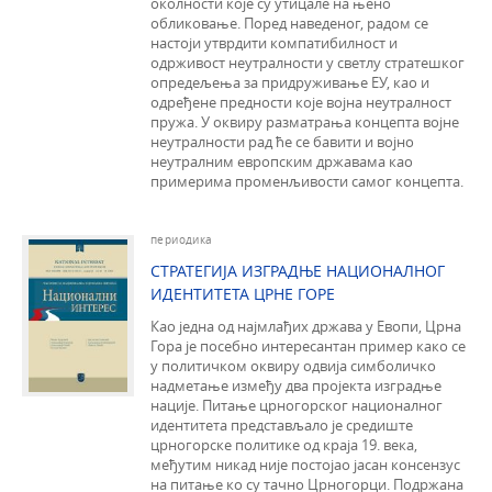
околности које су утицале на њено
обликовање. Поред наведеног, радом се
настоји утврдити компатибилност и
одрживост неутралности у светлу стратешког
опредељења за придруживање ЕУ, као и
одређене предности које војна неутралност
пружа. У оквиру разматрања концепта војне
неутралности рад ће се бавити и војно
неутралним европским државама као
примерима променљивости самог концепта.
периодика
СТРАТЕГИЈА ИЗГРАДЊЕ НАЦИОНАЛНОГ
ИДЕНТИТЕТА ЦРНЕ ГОРЕ
Као једна од најмлађих држава у Евопи, Црна
Гора је посебно интересантан пример како се
у политичком оквиру одвија симболичко
надметање између два пројекта изградње
нације. Питање црногорског националног
идентитета представљало је средиште
црногорске политике од краја 19. века,
међутим никад није постојао јасан консензус
на питање ко су тачно Црногорци. Подржана