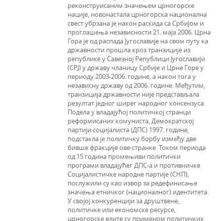
реконструисаним значењем црногорске
нације, новонастала црногорска национална
свест убрзана је након раскида са Србијом и
проглашења независности 21. маја 2006. Црна
Гора је од распада Југославије на свом путу ка
државности прошла кроз транзиције из
републике у Савезној Републици Југославији
(СРЈ) у државу чланицу Србије и Црне Горе у
периоду 2003-2006. године, а након тога у
независну државу од 2006. године. Међутим,
транзиција државности није представљала
резултат једног ширег народног консензуса.
Подела у владајућој политичкој странци
реформисаних комуниста, Демократској
партији социјалиста (ДПС) 1997. године,
подстакла је политичку борбу између две
бивше фракције ове странке. Током периода
од 15 година промењиви политички
програми владајућег ДПС-а и противничке
Социјалистичке народне партије (СНП),
послужили су као извор за редефинисање
значења етничког (националног) идентитета.
У својој конкуренцији за друштвене,
политичке или економске ресурсе,
црногорске елите су применом политичких