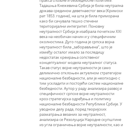
пракса спољне и безбедносне политике.
Тадашња Кнежевина Србија је била неутрална
држава средином деветнаестог века (Кримски
рат 1853. године), на шта је била приморана
како би сачувала тешко стечени
територијални интегритет. Поновну
неутралност Србија је изабрала почетком XXI
века на необичан начин и у специфичним
околностима. Дуго година је српска војна
неутралност била „заборављена“, што је
између осталог имало за последицу
недостатак креирања сопственог
концептуалног модела неутралног статуса.
Такав статус војне неутралности је само
делимично отклоњен актуелном стратегијом
националне безбедности, али је неопходно с
тим ускладити и постојећи систем националне
безбедности. Аутор у раду анализира развој и
специфичност српске војне неутралности
кроз стратегијска одређења и политику
националне безбедности Републике Србије. У
уводном делу рада, поред теоријских
разматрања везаних за неутралност,
анализира се Резолуција Народне скупштине
из угла ограничења војне неутралности, као и