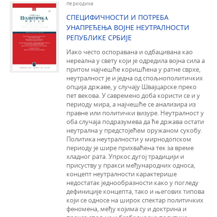
периодика
СПЕЦИФИЧНОСТИ И ПОТРЕБА
УНАПРЕЂЕЊА ВОЈНЕ НЕУТРАЛНОСТИ
РЕПУБЛИКЕ СРБИЈЕ
Иако често оспоравана и одбацивана као
нереална у свету који је одредила војна сила а
притом најчешће коришћена у ратне сврхе,
неутралност је и једна од спољнополитичких
опција државе, у случају Швајцарске преко
пет векова. У савремено доба користи се и у
периоду мира, а најчешће се анализира из
правне или политички визуре. Неутралност у
оба случаја подразумева да ће држава остати
неутрална у предстојећем оружаном сукобу.
Политика неутралности у мирнодопском
периоду је шире прихваћена тек за време
хладног рата. Упркос дугој традицији и
присуству у пракси међународних односа,
концепт неутралности карактерише
недостатак једнообразности како у погледу
дефиниције концепта, тако и његових типова
који се односе на широк спектар политичких
феномена, међу којима су и доктрина и