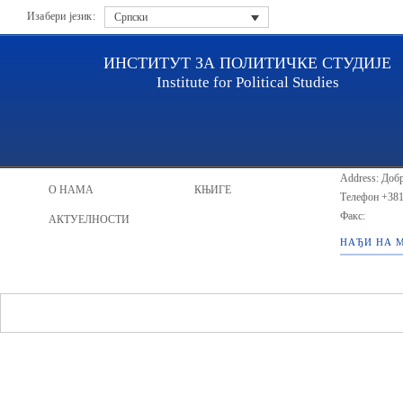
Изабери језик:
Српски
ИНСТИТУТ ЗА ПОЛИТИЧКЕ СТУДИЈЕ
Institute for Political Studies
ИПС - Инсти
НАСЛОВНА
ИСТРАЖИВАЧИ
Address: Добр
О НАМА
КЊИГЕ
Телефон
+381
Факс:
АКТУЕЛНОСТИ
НАЂИ НА 