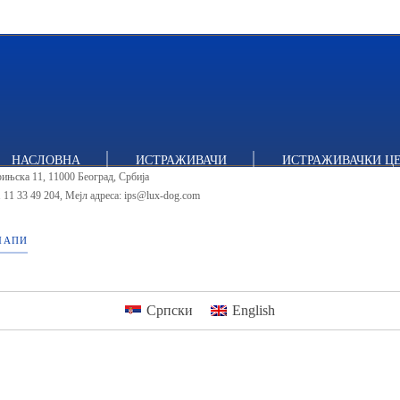
тут за политичке студије
НАСЛОВНА
ИСТРАЖИВАЧИ
ИСТРАЖИВАЧКИ Ц
ињска 11, 11000 Београд, Србија
 11 33 49 204
,
Мејл адреса: ips@lux-dog.com
МАПИ
Српски
English