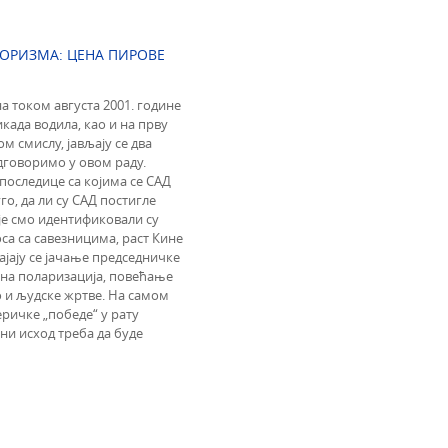
РОРИЗМА: ЦЕНА ПИРОВЕ
 током августа 2001. године
 икада водила, као и на прву
м смислу, јављају се два
дговоримо у овом раду.
последице са којима се САД
о, да ли су САД постигле
је смо идентификовали су
са са савезницима, раст Кине
јају се јачање председничке
на поларизација, повећање
 и људске жртве. На самом
ричке „победе“ у рату
ни исход треба да буде