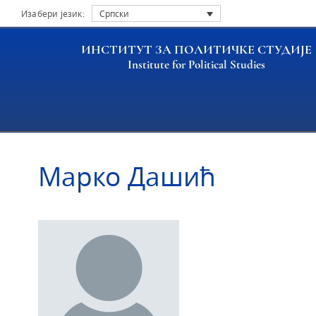
Изабери језик:
Српски
ИНСТИТУТ ЗА ПОЛИТИЧКЕ СТУДИЈЕ
Institute for Political Studies
Насловна
Истраживачи
Марко Дашић
Марко Дашић