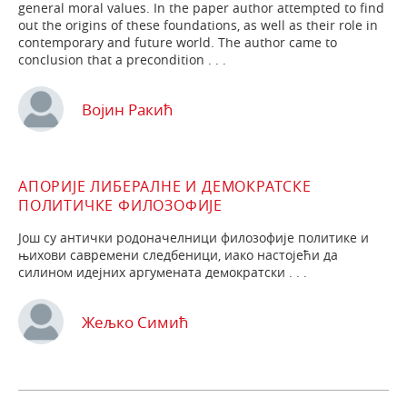
ge­neral moral values. In the paper author attempted to find
out the origins of these foundations, as well as their role in
contemporary and future world. The author came to
conclusion that a precondition . . .
Војин Ракић
АПОРИЈЕ ЛИБЕРАЛНЕ И ДЕМОКРАТСКЕ
ПОЛИТИЧКЕ ФИЛОЗОФИЈЕ
Још су антички родоначелници филозофије политике и
њихови савремени следбеници, иако настојећи да
силином идејних аргумената демократски . . .
Жељко Симић