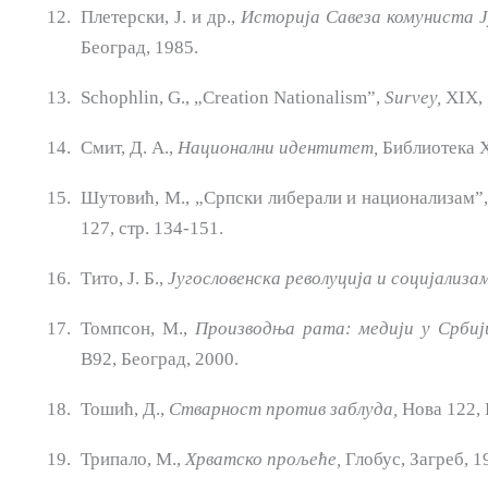
Плетерски, Ј. и др.,
Историја
Савеза комуниста
Ј
Београд, 1985.
Schophlin, G., „Creation Nationalism”,
Survey,
XIX, 
Смит, Д. А.,
Национални идентитет,
Библиотека X
Шутовић, М., „Српски либерали и национализам”
127, стр. 134-151.
Тито, Ј. Б.,
Југословенска револуција
и
социјализам
Томпсон, М.,
Производња
рата:
медији
у
Србиј
B92, Београд, 2000.
Тошић, Д.,
Стварност против заблуда,
Нова 122, 
Трипало, М.,
Хрватско
прољеће,
Глобус, Загреб, 1