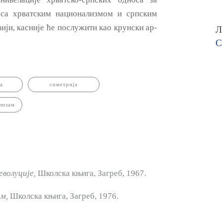
а са хрватским национализмом и српским
ији, касније ће послужити као крунски ар­
Л
С
а
симетрија
лизам
волуције,
Школска књига, Загреб, 1967.
ам,
Школска књига, Загреб, 1976.