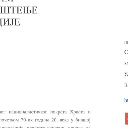
ИШТЕЊЕ
ЦИЈЕ
П
С
3
У
3
h
ог националистичког покрета Хрвата и
почетком 70-их година 20. века у бившој
 нивелације хрватско-српских односа за