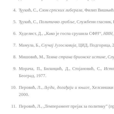
Ђукић, С.,
Слом
српских
либерала,
Филип Вишњић, 
Ђукић, С.,
Политичко гробље,
Службени гласник, 
Худелист, Д., „Како је госпа срушила СФРЈ“,
НИН,
Мамула, Б.,
Случај Југославија,
ЦИД, Подгорица, 2
Мишовић, М.,
Тамна
страна
брионске
истине,
Слу
Морача, П., Биланџић, Д., Стојановић, С.,
Исто
Београд, 1977.
Перовић, Л.,
Људи, догађаји
и
књиге,
Хелсиншки о
2000.
Перовић, Л., „Темперамент прејак за политику” (