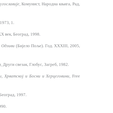
угославије,
Комунист, На­родна књига, Рад,
1973, 1.
X век, Београд, 1998.
,
Одзиви
(Бијело Поље). Год. XXXIII, 2005,
,
Други свезак, Глобус, За­греб, 1982.
и, Хрватској
и Босни и Херцеговини,
Free
Београд, 1997.
990.