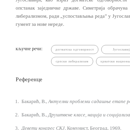
опстанак заједничке државе. Симетрија обрачун
либерализмом, ради „успостављања реда” у Југослав
гумент за нове нереде.
кључне речи:
догматска одговорност
Југославиј
српски либерализам
хрватски национа
Референце
Бакарић, В.,
Актуелни проблеми садашње етапе ре
Бакарић, В.,
Друштвене класе, нација
и
социјализ
Девети конгрес СКЈ,
Комунист, Београд, 1969.