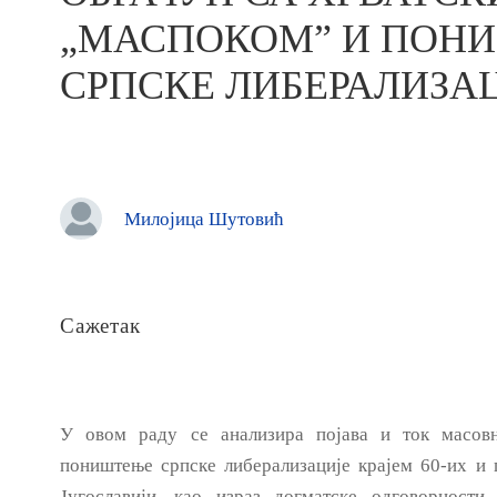
„МАСПОКОМ” И ПОН
СРПСКЕ ЛИБЕРАЛИЗА
Милојица Шутовић
Сажетак
У овом раду се анализира појава и ток масовн
поништење српске либерализације крајем 60-их и 
Југославији, као израз догматске одговорности