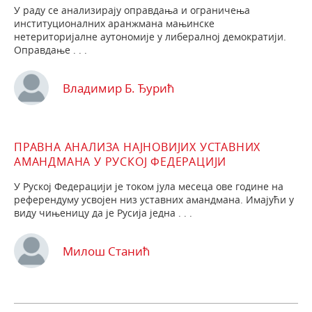
У раду се анализирају оправдања и ограничења
институционалних аранжмана мањинске
нетериторијалне аутономије у либералној демократији.
Оправдање . . .
Владимир Б. Ђурић
ПРАВНА АНАЛИЗА НАЈНОВИЈИХ УСТАВНИХ
АМАНДМАНА У РУСКОЈ ФЕДЕРАЦИЈИ
У Руској Федерацији је током јула месеца ове године на
референдуму усвојен низ уставних амандмана. Имајући у
виду чињеницу да је Русија једна . . .
Милош Станић