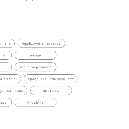
rgument
legalizovana nepravda
lja
nasilje
socijalna promena
ki principi
грађанска непослушност
ђанска права
протести
авда
Украјина