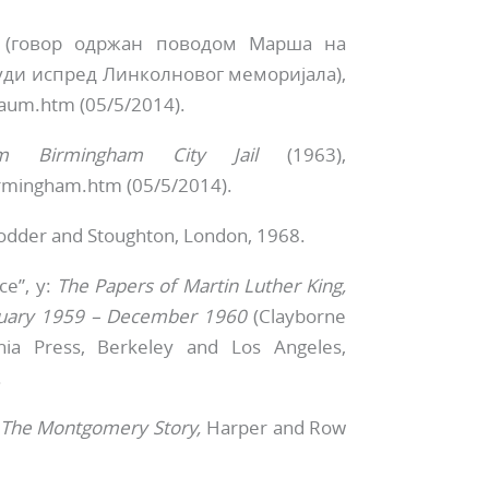
(говор одржан поводом Марша на
људи испред Линколновог мемориjалa),
raum.htm (05/5/2014).
om Birmingham City Jail
(1963),
irmingham.htm (05/5/2014).
dder and Stoughton, London, 1968.
ce”, у:
The Papers of Martin Luther King,
nu­ary 1959 – December 1960
(Clayborne
ornia Press, Berkeley and Los Angeles,
.
 The Montgomery Story,
Harper and Row