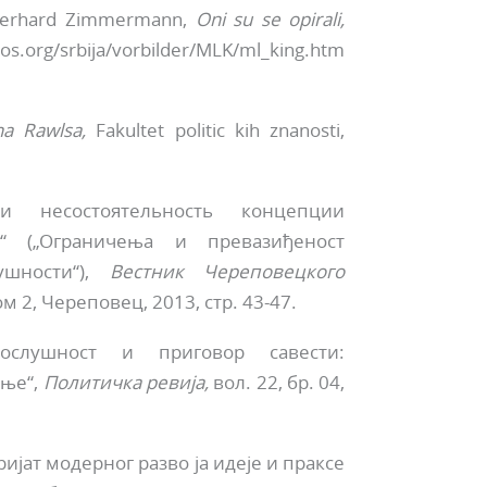
 Gerhard Zimmermann,
Oni su se opirali,
los.org/srbija/vorbilder/MLK/ml_king.htm
na Rawlsa,
Fakultet politic kih znanosti,
 несостоятельность концеп­ции
“ („Ограничења и превазиђеност
ушности“),
Вестник Череповецкого
том 2, Череповец, 2013, стр. 43-47.
послушност и приговор савести:
ење“,
Политичка ре
вија,
вол. 22, бр. 04,
ијат модерног разво ја идеје и праксе