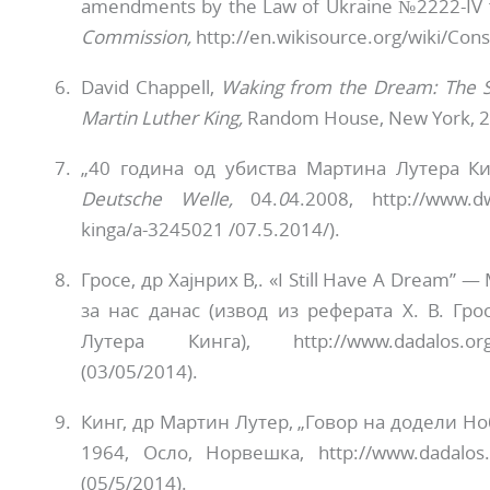
amendments by the Law of Ukraine №2222-IV 
Commission,
http://en.wikisource.org/wiki/Cons
David Chappell,
Waking from the Dream: The Str
Martin Luther King,
Random House, New York, 2
„40 година од убиства Мартина Лутера К
Deutsche Welle,
04.
0
4.2008, http://www.dw
kinga/a-3245021 /07.5.2014/).
Гросе, др Хајнрих В,. «I Still Have A Dream
за нас данас (извод из реферата Х. В. Гр
Лутера Кинга), http://www.dadalos.org/sr
(03/05/2014).
Кинг, др Мартин Лутер, „Говор на додели Но
1964, Осло, Норвешка, http://www.dadalos.or
(05/5/2014).