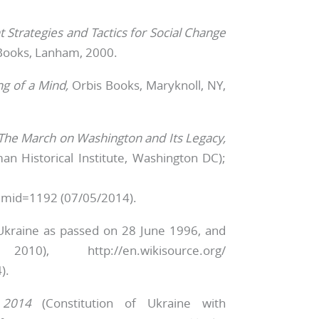
t Strategies and Tac­tics for Social Change
 Books, Lanham, 2000.
ng of a Mind,
Orbis Books, Maryknoll, NY,
The March on Washing­ton and Its Legacy,
 Hi­storical Institute, Washington DC);
mid=1192 (07/05/2014).
 Ukraine as passed on 28 June 1996, and
 http://en.wikisource.org/
).
 2014
(Constitution of Ukrai­ne with