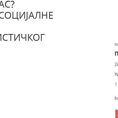
АС?
 СОЦИЈАЛНЕ
ИСТИЧКОГ
П
2
У
1
h