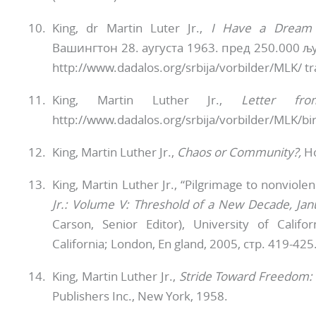
King, dr Martin Luter Jr.,
I
Have
a
Dream
Вашингтон 28. аугуста 1963. пред 250.000 
http://www.dadalos.org/srbija/vorbilder/MLK/ t
King, Martin Luther Jr.,
Letter fr
http://www.dadalos.org/srbija/vorbilder/MLK/b
King, Martin Luther Jr.,
Chaos or Community?,
Ho
King, Martin Luther Jr., “Pilgrimage to nonviolen
Jr.: Volume V: Threshold of a New Decade, Ja
Carson, Senior Editor), University of Calif
California; London, En gland, 2005, стр. 419-425
King, Martin Luther Jr.,
Stride Toward Freedom:
Publishers Inc., New York, 1958.