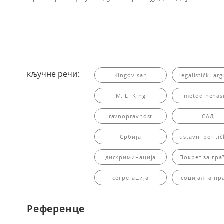
кључне речи:
Kingov san
legalistički a
M. L. King
metod nenasi
ravnopravnost
САД
Србија
ustavni politič
дискриминација
Покрет за гра
сегрегација
социјална пр
Референце