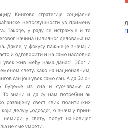
цију Кингове стратегије социјалне
грађанске непослушности уз примену
Л
а. Такође, у раду се истражује и то
П
 његовог начина цивилног деловања на
а. Дакле, у фокусу пажње је значај и
настоји одговорити и на само насловно
ш увек жив међу нама данас“. Због и
ременом свету, како на националним,
нгов сан још увек само сан. А да би он
но буђење из сна и суочавање са
То значи и да су нам потребни ак
о развијену свест свих политичких
 који делују „одоздо“, о значају прин­
 немири у свету, попут најновијег
иља не сме умрети.