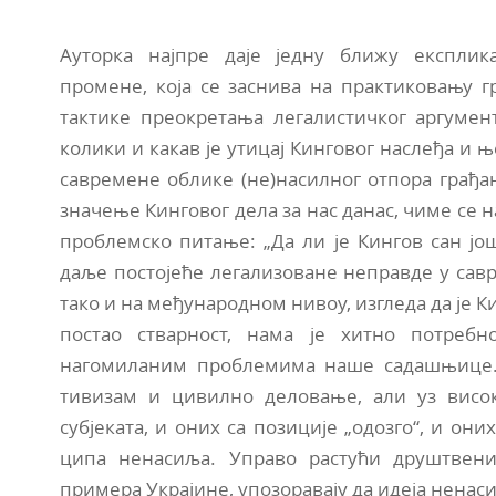
Ауторка најпре даје једну ближу експлика
промене, која се заснива на практиковању 
тактике преокретања легалистичког аргумент
колики и какав је утицај Кинговог наслеђа и
савремене облике (не)насилног отпора грађан
значење Кинговог дела за нас данас, чиме се 
проблемско питање: „Да ли је Кингов сан јо
даље постојеће легализоване неправде у сав
тако и на међународном нивоу, изгледа да је Ки
постао стварност, нама је хитно потреб
нагомиланим проблемима наше садашњице. 
тивизам и цивилно деловање, али уз висок
субјеката, и оних са позиције „одозго“, и оних
ципа ненасиља. Управо растући друштвени
примера Украјине, упозоравају да идеја ненас