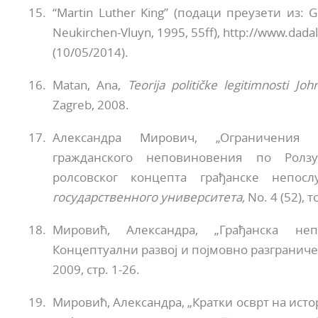
“Martin Luther King” (подаци преузети из:
Neukirchen-Vluyn, 1995, 55ff), http://www.dada
(10/05/2014).
Matan, Ana,
Teorija političke legitimnosti
Joh
Zagreb, 2008.
Александра Мирович, „Ограничения и
гражданского неповиновения по Ролзу
ролсовског концепта грађанске непосл
государственного университета,
No. 4 (52), 
Мировић, Александра, „Грађанска не
Концептуални развој и појмовно разгранич
2009, стр. 1-26.
Мировић, Александра, „Кратки осврт на истор