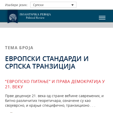
Изабери језик:
Српски
ПОЛИТИЧКА РЕВИЈА
Political Review
ТЕМА БРОЈА
ЕВРОПСКИ СТАНДАРДИ И
СРПСКА ТРАНЗИЦИЈА
“ЕВРОПСКО ПИТАЊЕ” И ПРАВА ДЕМОКРАТИЈА У
21. ВЕКУ
Прве деценије 21. века од стране већине савремених, и
битно различитих теоретичара, означене су као
својеврсно, и крајње специфично, транзиционо . . .