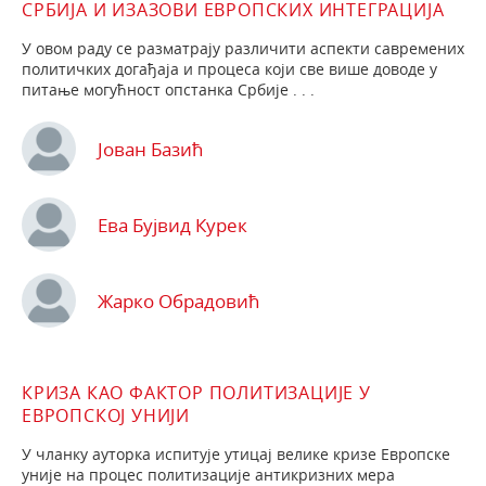
СРБИЈА И ИЗАЗОВИ ЕВРОПСКИХ ИНТЕГРАЦИЈА
У овом раду се разматрају различити аспекти савремених
политичких догађаја и процеса који све више доводе у
питање могућност опстанка Србије . . .
Јован Базић
Ева Бујвид Курек
Жарко Обрадовић
КРИЗА КАО ФАКТОР ПОЛИТИЗАЦИЈЕ У
ЕВРОПСКОЈ УНИЈИ
У чланку ауторка испитује утицај велике кризе Европске
уније на процес политизације антикризних мера