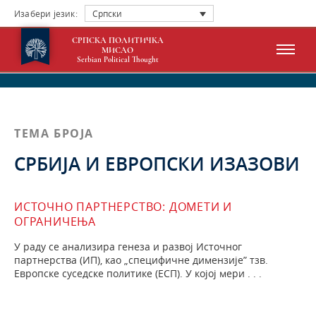
Изабери језик:
Српски
СРПСКА ПОЛИТИЧКА
МИСАО
Serbian Political Thought
ТЕМА БРОЈА
СРБИЈА И ЕВРОПСКИ ИЗАЗОВИ
ИСТОЧНО ПАРТНЕРСТВО: ДОМЕТИ И
ОГРАНИЧЕЊА
У раду се анализира генеза и развој Источног
партнерства (ИП), као „специфичне димензије” тзв.
Европске суседске политике (ЕСП). У којој мери . . .