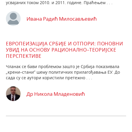
усвајаних током 2010. и 2011. године. Праћењем . . .
Ивана Радић Милосављевић
ЕВРОПЕИЗАЦИЈА СРБИЈЕ И ОТПОРИ: ПОНОВНИ
УВИД НА ОСНОВУ РАЦИОНАЛНО–ТЕОРИЈСКЕ
ПЕРСПЕКТИВЕ
Чланак се бави проблемом зашто је Србија показивала
„крени–стани” шему политичких прилагођавања ЕУ. До
сада су се аутори користили претежно . . .
Др Никола Младеновић